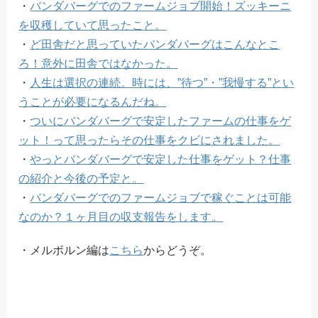
・
バンダバーグでのファームジョブ開始！ズッキーニ
を収穫していて思ったこと。
・
ど田舎だと思っていたバンダバーグはこんなとこ
ろ！意外に田舎ではなかった。
・
人生は選択の連続。時には、”待つ”・”我慢する”とい
うことが必要になるんだね。
・
ついにバンダバーグで安定したファームの仕事をゲ
ット！って思ったらその仕事をクビにされました。
・
やっとバンダバーグで安定した仕事をゲット？仕事
の紹介と今後の予定と。
・
バンダバーグでのファームジョブで稼ぐことは可能
なのか？１ヶ月目の収支報告をします。
・メルボルン編は
こちら
からどうぞ。