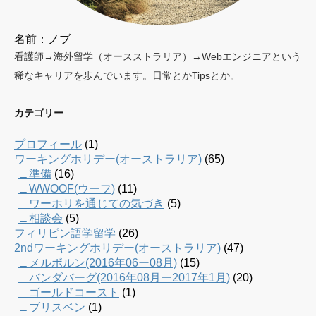
名前：ノブ
看護師→海外留学（オースストラリア）→Webエンジニアという
稀なキャリアを歩んでいます。日常とかTipsとか。
カテゴリー
プロフィール
(1)
ワーキングホリデー(オーストラリア)
(65)
∟準備
(16)
∟WWOOF(ウーフ)
(11)
∟ワーホリを通じての気づき
(5)
∟相談会
(5)
フィリピン語学留学
(26)
2ndワーキングホリデー(オーストラリア)
(47)
∟メルボルン(2016年06ー08月)
(15)
∟バンダバーグ(2016年08月ー2017年1月)
(20)
∟ゴールドコースト
(1)
∟ブリスベン
(1)