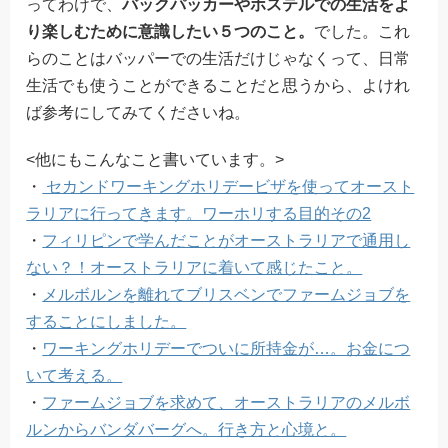
ってわけで、
バックパッカーやホステルでの生活をよ
り楽しむために意識したい５つのこと。
でした。これ
らのことはバッパーでの生活だけじゃなくって、日常
生活でも使うことができることだと思うから、よけれ
ば参考にしてみてくださいね。
<他にもこんなこと書いています。>
・
セカンドワーキングホリデービザを使ってオースト
ラリアに行ってきます。ワーホリする目的その2
・
フィリピンで学んだことがオーストラリアで通用し
ない？！オーストラリアに着いて感じたこと。
・
メルボルンを離れてブリスベンでファームジョブを
することにしました。
・
ワーキングホリデーでついに所持金が…。お金につ
いて考える。
・
ファームジョブを求めて、オーストラリアのメルボ
ルンからバンダバーグへ。行き方と心境と。