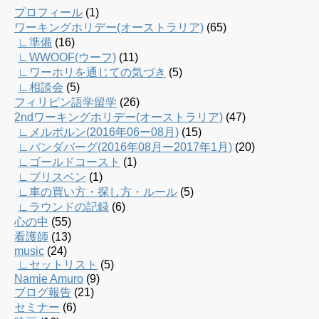
プロフィール
(1)
ワーキングホリデー(オーストラリア)
(65)
∟準備
(16)
∟WWOOF(ウーフ)
(11)
∟ワーホリを通じての気づき
(5)
∟相談会
(5)
フィリピン語学留学
(26)
2ndワーキングホリデー(オーストラリア)
(47)
∟メルボルン(2016年06ー08月)
(15)
∟バンダバーグ(2016年08月ー2017年1月)
(20)
∟ゴールドコースト
(1)
∟ブリスベン
(1)
∟車の買い方・探し方・ルール
(5)
∟ラウンドの記録
(6)
心の中
(55)
看護師
(13)
music
(24)
∟セットリスト
(5)
Namie Amuro
(9)
ブログ報告
(21)
セミナー
(6)