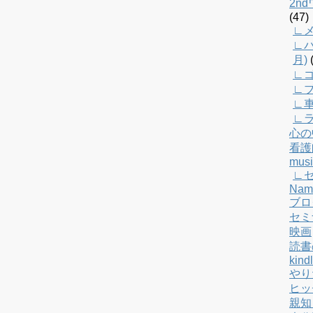
2n
(47)
∟メ
∟バ
月)
(
∟
∟
∟
∟
心の
看護
musi
∟
Nam
ブロ
セミ
映画
読書
kind
やり
ヒッ
親知