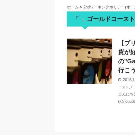
ホーム
>
2ndワーキングホリデー(オー
「 ∟ゴールドコースト
【ブ
貨が
の”G
行こ
2016/1
ースト
,
∟
こんにち
(@nobu0