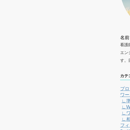
名前
看護
エン
す。
カテ
プロ
ワー
∟
∟W
∟
∟
フィ