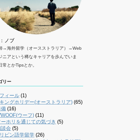
：ノブ
師→海外留学（オースストラリア）→Web
ジニアという稀なキャリアを歩んでいま
日常とかTipsとか。
ゴリー
フィール
(1)
キングホリデー(オーストラリア)
(65)
準備
(16)
WOOF(ウーフ)
(11)
ワーホリを通じての気づき
(5)
相談会
(5)
リピン語学留学
(26)