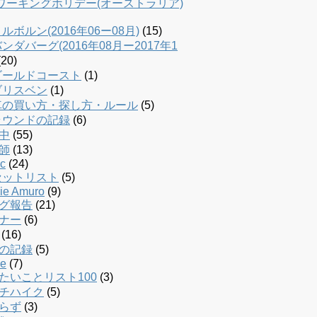
dワーキングホリデー(オーストラリア)
ルボルン(2016年06ー08月)
(15)
ンダバーグ(2016年08月ー2017年1
20)
ゴールドコースト
(1)
ブリスベン
(1)
車の買い方・探し方・ルール
(5)
ラウンドの記録
(6)
中
(55)
師
(13)
c
(24)
セットリスト
(5)
ie Amuro
(9)
グ報告
(21)
ナー
(6)
(16)
の記録
(5)
le
(7)
たいことリスト100
(3)
チハイク
(5)
らず
(3)