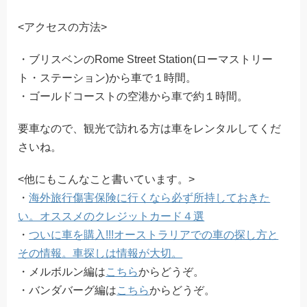
<アクセスの方法>
・ブリスベンのRome Street Station(ローマストリー
ト・ステーション)から車で１時間。
・ゴールドコーストの空港から車で約１時間。
要車なので、観光で訪れる方は車をレンタルしてくだ
さいね。
<他にもこんなこと書いています。>
・
海外旅行傷害保険に行くなら必ず所持しておきた
い。オススメのクレジットカード４選
・
ついに車を購入!!!オーストラリアでの車の探し方と
その情報。車探しは情報が大切。
・メルボルン編は
こちら
からどうぞ。
・バンダバーグ編は
こちら
からどうぞ。