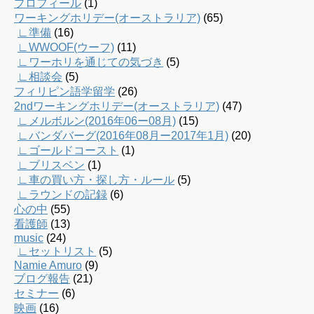
プロフィール
(1)
ワーキングホリデー(オーストラリア)
(65)
∟準備
(16)
∟WWOOF(ウーフ)
(11)
∟ワーホリを通じての気づき
(5)
∟相談会
(5)
フィリピン語学留学
(26)
2ndワーキングホリデー(オーストラリア)
(47)
∟メルボルン(2016年06ー08月)
(15)
∟バンダバーグ(2016年08月ー2017年1月)
(20)
∟ゴールドコースト
(1)
∟ブリスベン
(1)
∟車の買い方・探し方・ルール
(5)
∟ラウンドの記録
(6)
心の中
(55)
看護師
(13)
music
(24)
∟セットリスト
(5)
Namie Amuro
(9)
ブログ報告
(21)
セミナー
(6)
映画
(16)