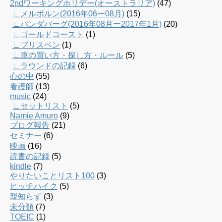
2ndワーキングホリデー(オーストラリア)
(47)
∟メルボルン(2016年06ー08月)
(15)
∟バンダバーグ(2016年08月ー2017年1月)
(20)
∟ゴールドコースト
(1)
∟ブリスベン
(1)
∟車の買い方・探し方・ルール
(5)
∟ラウンドの記録
(6)
心の中
(55)
看護師
(13)
music
(24)
∟セットリスト
(5)
Namie Amuro
(9)
ブログ報告
(21)
セミナー
(6)
映画
(16)
読書の記録
(5)
kindle
(7)
やりたいことリスト100
(3)
ヒッチハイク
(5)
親知らず
(3)
未分類
(7)
TOEIC
(1)