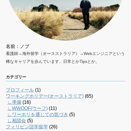
名前：ノブ
看護師→海外留学（オースストラリア）→Webエンジニアという
稀なキャリアを歩んでいます。日常とかTipsとか。
カテゴリー
プロフィール
(1)
ワーキングホリデー(オーストラリア)
(65)
∟準備
(16)
∟WWOOF(ウーフ)
(11)
∟ワーホリを通じての気づき
(5)
∟相談会
(5)
フィリピン語学留学
(26)