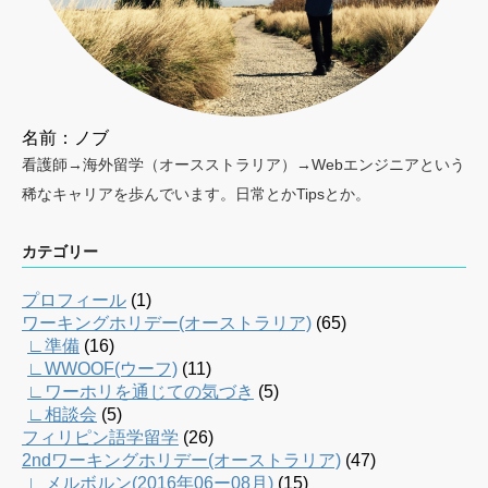
名前：ノブ
看護師→海外留学（オースストラリア）→Webエンジニアという
稀なキャリアを歩んでいます。日常とかTipsとか。
カテゴリー
プロフィール
(1)
ワーキングホリデー(オーストラリア)
(65)
∟準備
(16)
∟WWOOF(ウーフ)
(11)
∟ワーホリを通じての気づき
(5)
∟相談会
(5)
フィリピン語学留学
(26)
2ndワーキングホリデー(オーストラリア)
(47)
∟メルボルン(2016年06ー08月)
(15)