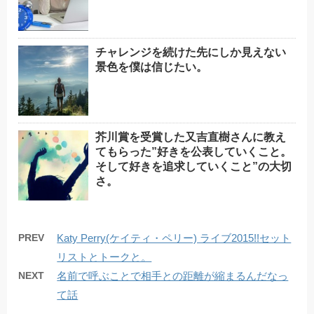
チャレンジを続けた先にしか見えない
景色を僕は信じたい。
芥川賞を受賞した又吉直樹さんに教え
てもらった”好きを公表していくこと。
そして好きを追求していくこと”の大切
さ。
PREV
Katy Perry(ケイティ・ペリー) ライブ2015!!セット
リストとトークと。
NEXT
名前で呼ぶことで相手との距離が縮まるんだなっ
て話