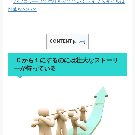
→
パソコン一台で生計を立てていくライフスタイルは
可能なのか？
CONTENT
[
show
]
０から１にするのには壮大なストーリ
ーが待っている