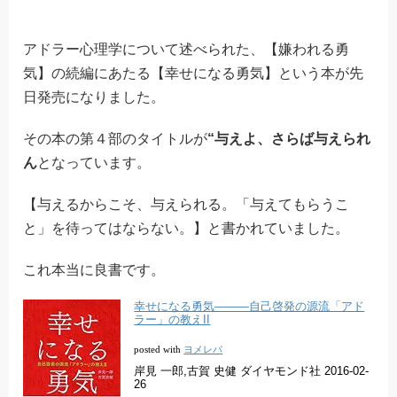
アドラー心理学について述べられた、【嫌われる勇
気】の続編にあたる【幸せになる勇気】という本が先
日発売になりました。
その本の第４部のタイトルが
“与えよ、さらば与えられ
ん
となっています。
【与えるからこそ、与えられる。「与えてもらうこ
と」を待ってはならない。】と書かれていました。
これ本当に良書です。
幸せになる勇気―――自己啓発の源流「アド
ラー」の教えII
ヨメレバ
posted with
岸見 一郎,古賀 史健 ダイヤモンド社 2016-02-
26