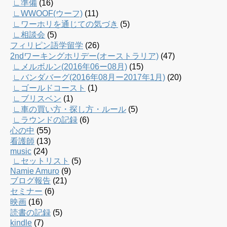
∟準備
(16)
∟WWOOF(ウーフ)
(11)
∟ワーホリを通じての気づき
(5)
∟相談会
(5)
フィリピン語学留学
(26)
2ndワーキングホリデー(オーストラリア)
(47)
∟メルボルン(2016年06ー08月)
(15)
∟バンダバーグ(2016年08月ー2017年1月)
(20)
∟ゴールドコースト
(1)
∟ブリスベン
(1)
∟車の買い方・探し方・ルール
(5)
∟ラウンドの記録
(6)
心の中
(55)
看護師
(13)
music
(24)
∟セットリスト
(5)
Namie Amuro
(9)
ブログ報告
(21)
セミナー
(6)
映画
(16)
読書の記録
(5)
kindle
(7)