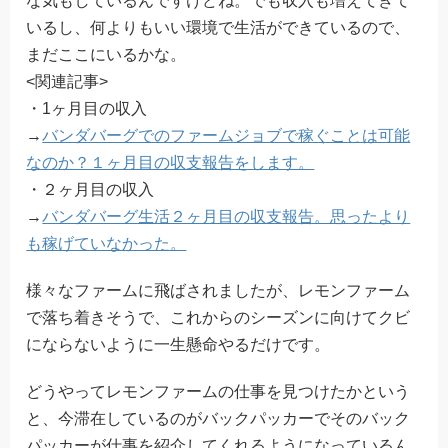
な気もしているんですけどね。でも収入も増えてきて
いるし、何よりもいい環境で生活ができているので、
まだここにいるかな。
<関連記事>
・1ヶ月目の収入
→
バンダバーグでのファームジョブで稼ぐことは可能
なのか？１ヶ月目の収支報告をします。
・２ヶ月目の収入
→
バンダバーグ生活２ヶ月目の収支報告。思ったより
も稼げていなかった。
様々なファームに飛ばされましたが、レモンファーム
で落ち着きそうで、これからのシーズンに向けてクビ
にならないように一生懸命やるだけです。
どうやってレモンファームの仕事を見つけたかという
と、今滞在しているのがバックパッカーでそのバック
パッカーが仕事を紹介してくれるようになっているん