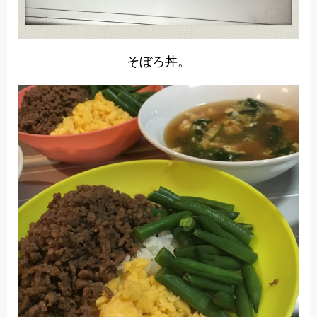
そぼろ丼。