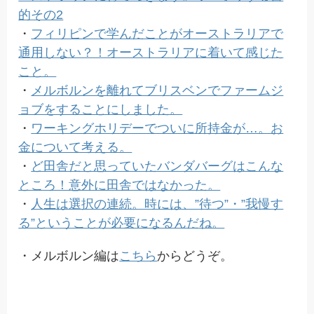
的その2
・
フィリピンで学んだことがオーストラリアで
通用しない？！オーストラリアに着いて感じた
こと。
・
メルボルンを離れてブリスベンでファームジ
ョブをすることにしました。
・
ワーキングホリデーでついに所持金が…。お
金について考える。
・
ど田舎だと思っていたバンダバーグはこんな
ところ！意外に田舎ではなかった。
・
人生は選択の連続。時には、”待つ”・”我慢す
る”ということが必要になるんだね。
・メルボルン編は
こちら
からどうぞ。