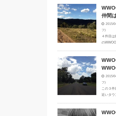
WWO
仲間
2015/0
フ)
４件目は
のWWOO
WWO
WWO
2015/0
フ)
この３件
近いタウ
WWO