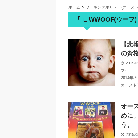
ホーム
>
ワーキングホリデー(オースト
「 ∟WWOOF(ウーフ)
【悲報
の資
2015/0
フ)
2014
オースト
オース
めに
う。
2015/0