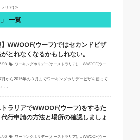
ラリア)
>
 」 一覧
】WWOOF(ウーフ)ではセカンドビザ
格がとれなくなるかもしれない。
5/08
ワーキングホリデー(オーストラリア)
,
∟WWOOF(ウー
年の7月から2015年の３月までワーキングホリデービザを使って
ラ …
トラリアでWWOOF(ウーフ)をするた
。代行申請の方法と場所の確認しましょ
5/06
ワーキングホリデー(オーストラリア)
,
∟WWOOF(ウー