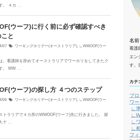
す。 ４カ …
OF(ウーフ)に行く前に必ず確認すべき
のこと
名前
4/07
ワーキングホリデー(オーストラリア)
,
∟WWOOF(ウー
看護
エン
は。看護師を辞めてオーストラリアでワーホリをしてきたク
す。
。 WW …
カテ
OF(ウーフ)の探し方 ４つのステップ
プロ
4/06
ワーキングホリデー(オーストラリア)
,
∟WWOOF(ウー
ワー
∟
ストラリアで４カ所のWWOOF(ウーフ)先に行きました。 探
∟W
∟
人十 …
∟
フィ