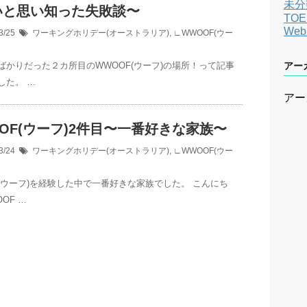
未分
いと思い知った失敗談〜
TOE
We
3/25
ワーキングホリデー(オーストラリア)
,
∟WWOOF(ウー
ばかりだった２カ所目のWWOOF(ウーフ)の場所！って記事
アー
した。 …
アー
OF(ウーフ)2件目〜一番好きな家族〜
3/24
ワーキングホリデー(オーストラリア)
,
∟WWOOF(ウー
F(ウーフ)を経験した中で一番好きな家族でした。 こんにち
OF …