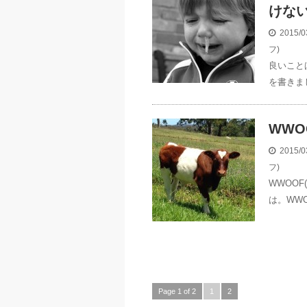
けな
2015/0
フ)
良いこと
を書きま
WWO
2015/0
フ)
WWOO
は。WWO
Page 1 of 2
1
2