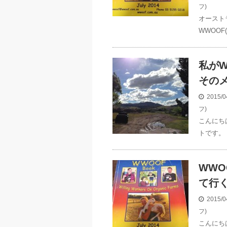
フ)
オースト
WWOOF
私がW
その
2015/0
フ)
こんにち
トです。 
WWO
て行
2015/0
フ)
こんにち