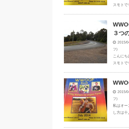
スモトで
WWO
３つ
2015/0
フ)
こんにち
スモトです
WWO
2015/0
フ)
私はオー
し方は十