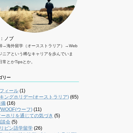
：ノブ
師→海外留学（オースストラリア）→Web
ジニアという稀なキャリアを歩んでいま
日常とかTipsとか。
ゴリー
フィール
(1)
キングホリデー(オーストラリア)
(65)
準備
(16)
WOOF(ウーフ)
(11)
ワーホリを通じての気づき
(5)
相談会
(5)
リピン語学留学
(26)