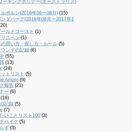
dワーキングホリデー(オーストラリア)
ルボルン(2016年06ー08月)
(15)
ンダバーグ(2016年08月ー2017年1
20)
ゴールドコースト
(1)
ブリスベン
(1)
車の買い方・探し方・ルール
(5)
ラウンドの記録
(6)
中
(55)
師
(13)
c
(24)
セットリスト
(5)
ie Amuro
(9)
グ報告
(21)
ナー
(6)
(16)
の記録
(5)
le
(7)
たいことリスト100
(3)
チハイク
(5)
らず
(3)