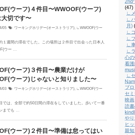
2n
(47)
OF(ウーフ)４件目〜WWOOF(ウーフ)
∟メ
は大切です〜
∟バ
月)
(
4/05
ワーキングホリデー(オーストラリア)
,
∟WWOOF(ウー
∟
∟
約１週間の滞在でした。この場所は２件目で出会った日本人
∟
F(ウー …
∟
心の
看護
OF(ウーフ)３件目〜農業だけが
musi
∟
OF(ウーフ)じゃないと知りました〜
Nam
ブロ
4/03
ワーキングホリデー(オーストラリア)
,
∟WWOOF(ウー
セミ
映画
目では、全部で約50日間の滞在をしていました。歩いて一番
読書
ンまでも …
kind
やり
ヒッ
OF(ウーフ)２件目〜準備は怠ってはい
親知