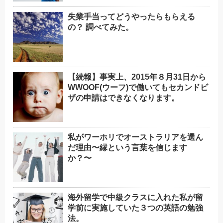
失業手当ってどうやったらもらえる
の？ 調べてみた。
【続報】事実上、2015年８月31日から
WWOOF(ウーフ)で働いてもセカンドビ
ザの申請はできなくなります。
私がワーホリでオーストラリアを選ん
だ理由〜縁という言葉を信じます
か？〜
海外留学で中級クラスに入れた私が留
学前に実施していた３つの英語の勉強
法。