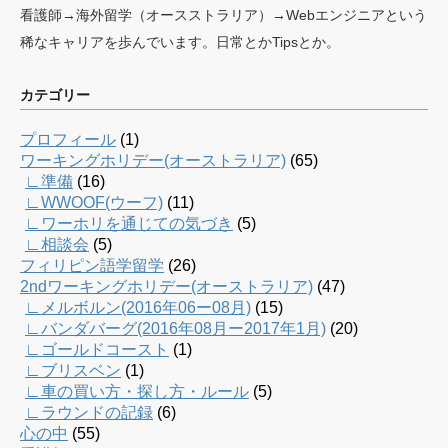
看護師→海外留学（オースストラリア）→Webエンジニアという
稀なキャリアを歩んでいます。日常とかTipsとか。
カテゴリー
プロフィール
(1)
ワーキングホリデー(オーストラリア)
(65)
∟準備
(16)
∟WWOOF(ウーフ)
(11)
∟ワーホリを通じての気づき
(5)
∟相談会
(5)
フィリピン語学留学
(26)
2ndワーキングホリデー(オーストラリア)
(47)
∟メルボルン(2016年06ー08月)
(15)
∟バンダバーグ(2016年08月ー2017年1月)
(20)
∟ゴールドコースト
(1)
∟ブリスベン
(1)
∟車の買い方・探し方・ルール
(5)
∟ラウンドの記録
(6)
心の中
(55)