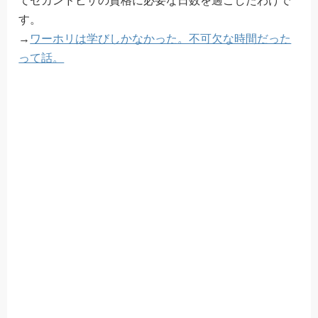
てセカンドビザの資格に必要な日数を過ごしたわけで
す。
→
ワーホリは学びしかなかった。不可欠な時間だった
って話。