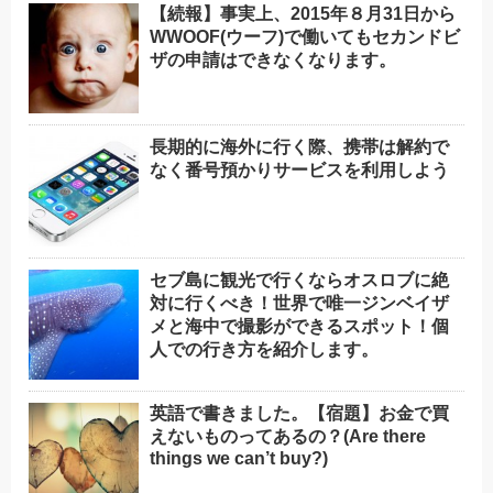
【続報】事実上、2015年８月31日から
WWOOF(ウーフ)で働いてもセカンドビ
ザの申請はできなくなります。
長期的に海外に行く際、携帯は解約で
なく番号預かりサービスを利用しよう
セブ島に観光で行くならオスロブに絶
対に行くべき！世界で唯一ジンベイザ
メと海中で撮影ができるスポット！個
人での行き方を紹介します。
英語で書きました。【宿題】お金で買
えないものってあるの？(Are there
things we can’t buy?)