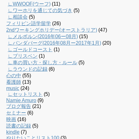
∟WWOOF(ウーフ)
(11)
∟ワーホリを通じての気づき
(5)
∟相談会
(5)
フィリピン語学留学
(26)
2ndワーキングホリデー(オーストラリア)
(47)
∟メルボルン(2016年06ー08月)
(15)
∟バンダバーグ(2016年08月ー2017年1月)
(20)
∟ゴールドコースト
(1)
∟ブリスベン
(1)
∟車の買い方・探し方・ルール
(5)
∟ラウンドの記録
(6)
心の中
(55)
看護師
(13)
music
(24)
∟セットリスト
(5)
Namie Amuro
(9)
ブログ報告
(21)
セミナー
(6)
映画
(16)
読書の記録
(5)
kindle
(7)
やりたいことリスト100
(3)