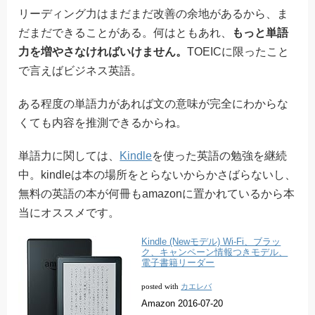
リーディング力はまだまだ改善の余地があるから、ま
だまだできることがある。何はともあれ、
もっと単語
力を増やさなければいけません。
TOEICに限ったこと
で言えばビジネス英語。
ある程度の単語力があれば文の意味が完全にわからな
くても内容を推測できるからね。
単語力に関しては、
Kindle
を使った英語の勉強を継続
中。kindleは本の場所をとらないからかさばらないし、
無料の英語の本が何冊もamazonに置かれているから本
当にオススメです。
Kindle (Newモデル) Wi-Fi、ブラッ
ク、キャンペーン情報つきモデル、
電子書籍リーダー
カエレバ
posted with
Amazon 2016-07-20