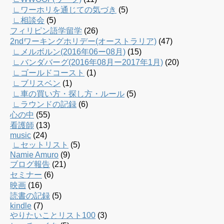
∟ワーホリを通じての気づき
(5)
∟相談会
(5)
フィリピン語学留学
(26)
2ndワーキングホリデー(オーストラリア)
(47)
∟メルボルン(2016年06ー08月)
(15)
∟バンダバーグ(2016年08月ー2017年1月)
(20)
∟ゴールドコースト
(1)
∟ブリスベン
(1)
∟車の買い方・探し方・ルール
(5)
∟ラウンドの記録
(6)
心の中
(55)
看護師
(13)
music
(24)
∟セットリスト
(5)
Namie Amuro
(9)
ブログ報告
(21)
セミナー
(6)
映画
(16)
読書の記録
(5)
kindle
(7)
やりたいことリスト100
(3)