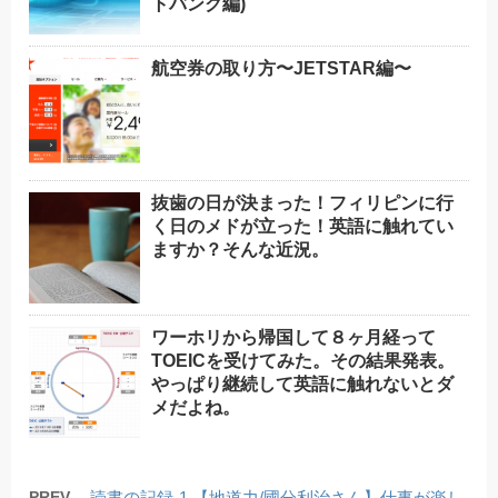
トバンク編)
航空券の取り方〜JETSTAR編〜
抜歯の日が決まった！フィリピンに行
く日のメドが立った！英語に触れてい
ますか？そんな近況。
ワーホリから帰国して８ヶ月経って
TOEICを受けてみた。その結果発表。
やっぱり継続して英語に触れないとダ
メだよね。
PREV
読書の記録-1 【地道力/國分利治さん】仕事が楽し