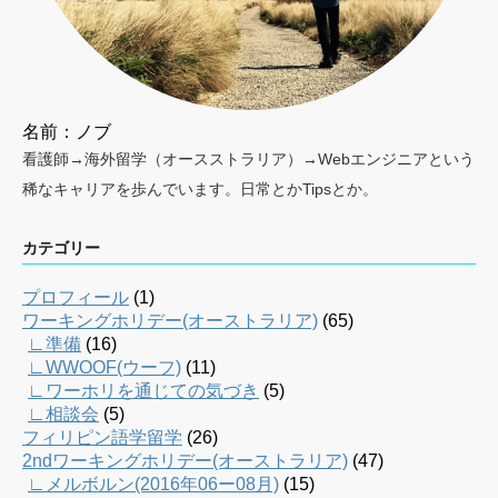
名前：ノブ
看護師→海外留学（オースストラリア）→Webエンジニアという
稀なキャリアを歩んでいます。日常とかTipsとか。
カテゴリー
プロフィール
(1)
ワーキングホリデー(オーストラリア)
(65)
∟準備
(16)
∟WWOOF(ウーフ)
(11)
∟ワーホリを通じての気づき
(5)
∟相談会
(5)
フィリピン語学留学
(26)
2ndワーキングホリデー(オーストラリア)
(47)
∟メルボルン(2016年06ー08月)
(15)