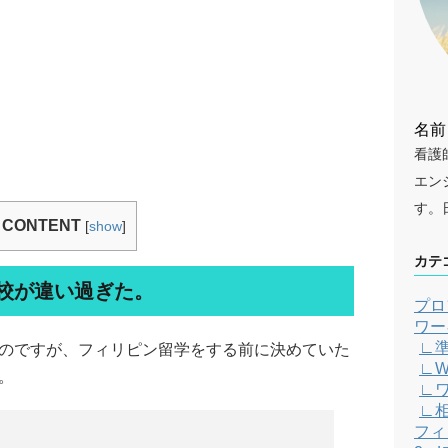
名前
看護
エン
す。
CONTENT
[
show
]
カテ
校が違い過ぎた。
プロ
ワー
∟
のですが、フィリピン留学をする前に決めていた
∟W
。
∟
∟
フィ