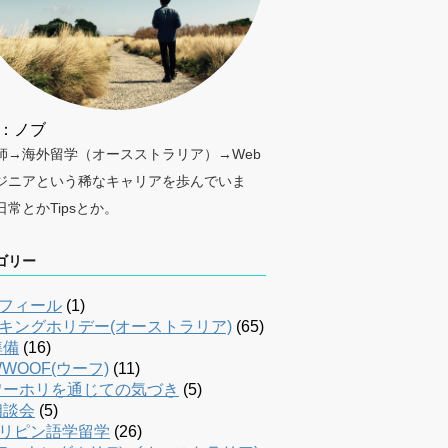
：ノブ
師→海外留学（オースストラリア）→Web
ジニアという稀なキャリアを歩んでいま
日常とかTipsとか。
ゴリー
フィール
(1)
キングホリデー(オーストラリア)
(65)
準備
(16)
WOOF(ウーフ)
(11)
ワーホリを通じての気づき
(5)
相談会
(5)
リピン語学留学
(26)