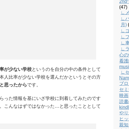
2n
(47)
∟メ
∟バ
月)
(
。
∟
∟
∟
∟
心の
看護
musi
率が少ない学校
というのを自分の中の条件として
∟
本人比率が少ない学校を選んだかというとその方
Nam
ブロ
と思ったから
です。
セミ
映画
らった情報を基にいざ学校に到着してみたのです
読書
。こんなはずではなかった…と思ったこととして
kind
やり
ヒッ
親知