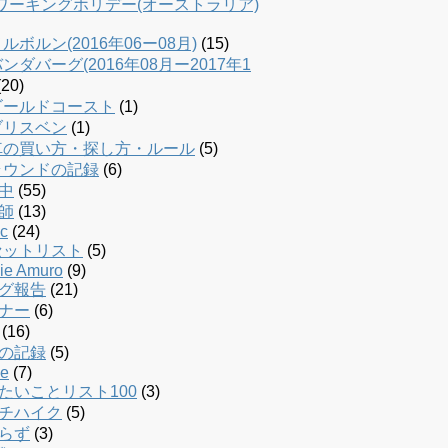
dワーキングホリデー(オーストラリア)
ルボルン(2016年06ー08月)
(15)
ンダバーグ(2016年08月ー2017年1
20)
ゴールドコースト
(1)
ブリスベン
(1)
車の買い方・探し方・ルール
(5)
ラウンドの記録
(6)
中
(55)
師
(13)
c
(24)
セットリスト
(5)
ie Amuro
(9)
グ報告
(21)
ナー
(6)
(16)
の記録
(5)
le
(7)
たいことリスト100
(3)
チハイク
(5)
らず
(3)