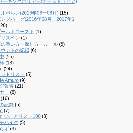
dワーキングホリデー(オーストラリア)
ルボルン(2016年06ー08月)
(15)
ンダバーグ(2016年08月ー2017年1
20)
ゴールドコースト
(1)
ブリスベン
(1)
車の買い方・探し方・ルール
(5)
ラウンドの記録
(6)
中
(55)
師
(13)
c
(24)
セットリスト
(5)
ie Amuro
(9)
グ報告
(21)
ナー
(6)
(16)
の記録
(5)
le
(7)
たいことリスト100
(3)
チハイク
(5)
らず
(3)