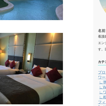
名前
看護
エン
す。
カテ
プロ
ワー
∟
∟W
∟
∟
フィ