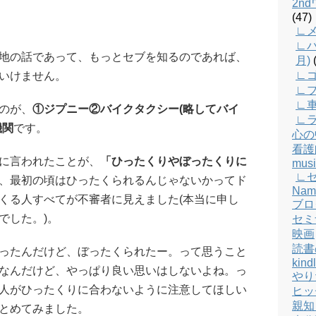
2n
(47)
∟メ
∟バ
地の話であって、もっとセブを知るのであれば、
月)
(
∟
いけません。
∟
∟
のが、
①ジプニー②バイクタクシー(略してバイ
∟
機関
です。
心の
看護
に言われたことが、
「ひったくりやぼったくりに
musi
∟
、最初の頃はひったくられるんじゃないかってド
Nam
くる人すべてが不審者に見えました(本当に申し
ブロ
でした。)。
セミ
映画
読書
ったんだけど、ぼったくられたー。って思うこと
kind
なんだけど、やっぱり良い思いはしないよね。っ
やり
人がひったくりに合わないように注意してほしい
ヒッ
親知
とめてみました。