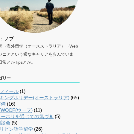
：ノブ
師→海外留学（オースストラリア）→Web
ジニアという稀なキャリアを歩んでいま
日常とかTipsとか。
ゴリー
フィール
(1)
キングホリデー(オーストラリア)
(65)
準備
(16)
WOOF(ウーフ)
(11)
ワーホリを通じての気づき
(5)
相談会
(5)
リピン語学留学
(26)