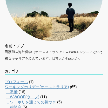
名前：ノブ
看護師→海外留学（オースストラリア）→Webエンジニアという
稀なキャリアを歩んでいます。日常とかTipsとか。
カテゴリー
プロフィール
(1)
ワーキングホリデー(オーストラリア)
(65)
∟準備
(16)
∟WWOOF(ウーフ)
(11)
∟ワーホリを通じての気づき
(5)
∟相談会
(5)