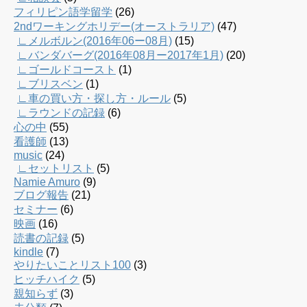
フィリピン語学留学
(26)
2ndワーキングホリデー(オーストラリア)
(47)
∟メルボルン(2016年06ー08月)
(15)
∟バンダバーグ(2016年08月ー2017年1月)
(20)
∟ゴールドコースト
(1)
∟ブリスベン
(1)
∟車の買い方・探し方・ルール
(5)
∟ラウンドの記録
(6)
心の中
(55)
看護師
(13)
music
(24)
∟セットリスト
(5)
Namie Amuro
(9)
ブログ報告
(21)
セミナー
(6)
映画
(16)
読書の記録
(5)
kindle
(7)
やりたいことリスト100
(3)
ヒッチハイク
(5)
親知らず
(3)