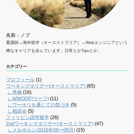
名前：ノブ
看護師→海外留学（オースストラリア）→Webエンジニアという
稀なキャリアを歩んでいます。日常とかTipsとか。
カテゴリー
プロフィール
(1)
ワーキングホリデー(オーストラリア)
(65)
∟準備
(16)
∟WWOOF(ウーフ)
(11)
∟ワーホリを通じての気づき
(5)
∟相談会
(5)
フィリピン語学留学
(26)
2ndワーキングホリデー(オーストラリア)
(47)
∟メルボルン(2016年06ー08月)
(15)