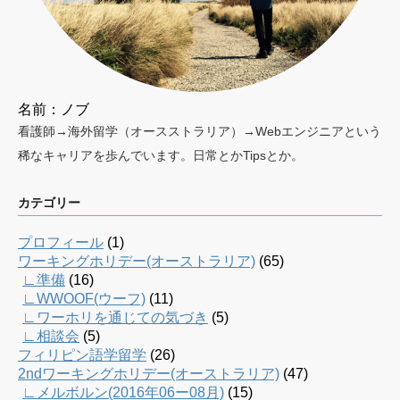
名前：ノブ
看護師→海外留学（オースストラリア）→Webエンジニアという
稀なキャリアを歩んでいます。日常とかTipsとか。
カテゴリー
プロフィール
(1)
ワーキングホリデー(オーストラリア)
(65)
∟準備
(16)
∟WWOOF(ウーフ)
(11)
∟ワーホリを通じての気づき
(5)
∟相談会
(5)
フィリピン語学留学
(26)
2ndワーキングホリデー(オーストラリア)
(47)
∟メルボルン(2016年06ー08月)
(15)