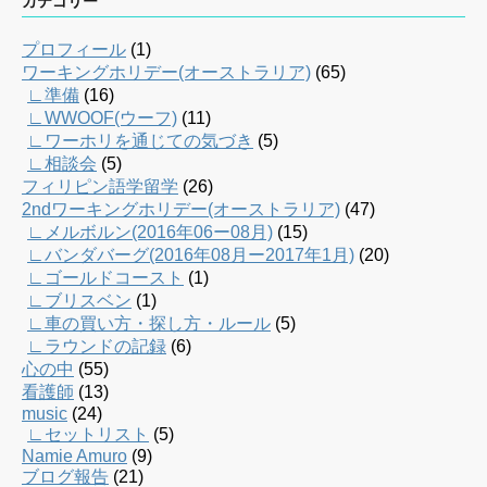
カテゴリー
プロフィール
(1)
ワーキングホリデー(オーストラリア)
(65)
∟準備
(16)
∟WWOOF(ウーフ)
(11)
∟ワーホリを通じての気づき
(5)
∟相談会
(5)
フィリピン語学留学
(26)
2ndワーキングホリデー(オーストラリア)
(47)
∟メルボルン(2016年06ー08月)
(15)
∟バンダバーグ(2016年08月ー2017年1月)
(20)
∟ゴールドコースト
(1)
∟ブリスベン
(1)
∟車の買い方・探し方・ルール
(5)
∟ラウンドの記録
(6)
心の中
(55)
看護師
(13)
music
(24)
∟セットリスト
(5)
Namie Amuro
(9)
ブログ報告
(21)