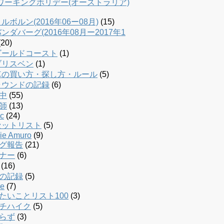
dワーキングホリデー(オーストラリア)
ルボルン(2016年06ー08月)
(15)
ンダバーグ(2016年08月ー2017年1
20)
ゴールドコースト
(1)
ブリスベン
(1)
車の買い方・探し方・ルール
(5)
ラウンドの記録
(6)
中
(55)
師
(13)
c
(24)
セットリスト
(5)
ie Amuro
(9)
グ報告
(21)
ナー
(6)
(16)
の記録
(5)
le
(7)
たいことリスト100
(3)
チハイク
(5)
らず
(3)