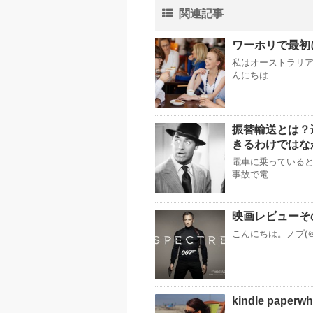
関連記事
ワーホリで最初
私はオーストラリア
んにちは …
振替輸送とは？
きるわけではな
電車に乗っている
事故で電 …
映画レビューその９
こんにちは。ノブ(＠
kindle pa