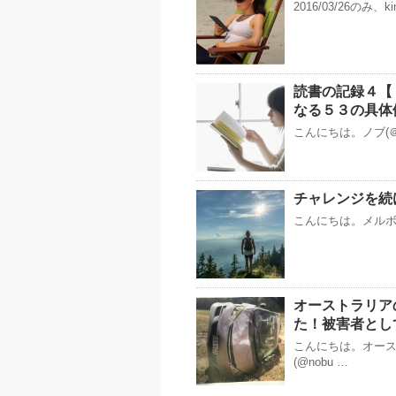
2016/03/26のみ、k
読書の記録４【
なる５３の具体
こんにちは。ノブ(＠
チャレンジを続
こんにちは。メルボル
オーストラリア
た！被害者とし
こんにちは。オー
(@nobu …