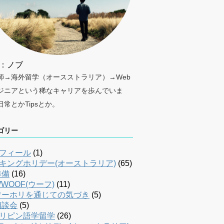
：ノブ
師→海外留学（オースストラリア）→Web
ジニアという稀なキャリアを歩んでいま
日常とかTipsとか。
ゴリー
フィール
(1)
キングホリデー(オーストラリア)
(65)
準備
(16)
WOOF(ウーフ)
(11)
ワーホリを通じての気づき
(5)
相談会
(5)
リピン語学留学
(26)