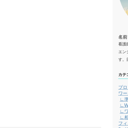
名前
看護
エン
す。
カテ
プロ
ワー
∟
∟W
∟
∟
フィ