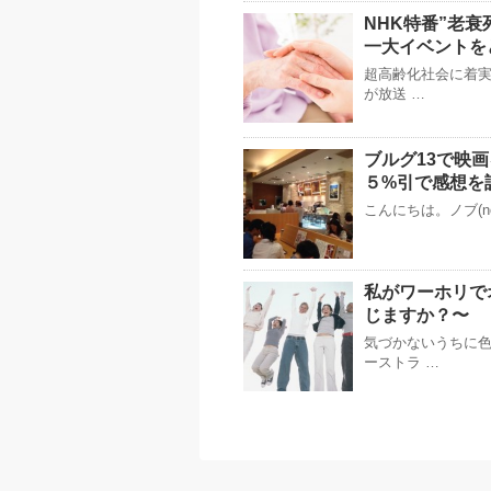
NHK特番”老
一大イベントを
超高齢化社会に着実
が放送 …
ブルグ13で映画
５%引で感想を
こんにちは。ノブ(n
私がワーホリで
じますか？〜
気づかないうちに色
ーストラ …