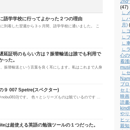
2n
(47)
∟メ
に語学学校に行ってよかった２つの理由
∟バ
月)
(
に到着した翌週から３ヶ月間、語学学校に通いました。 こ
∟
∟
∟
∟
遅延証明のもらい方は？振替輸送は誰でも利用で
心の
かった。
看護
musi
と、振替輸送という言葉を良く耳にします。私はこれまで人身
∟
Nam
ブロ
 007 Spetre(スペクター)
セミ
映画
nobu0810)です。 色々とシリーズものは観ているのです …
読書
kind
やり
ヒッ
perwhiteは超使える英語の勉強ツールの１つだった。
親知