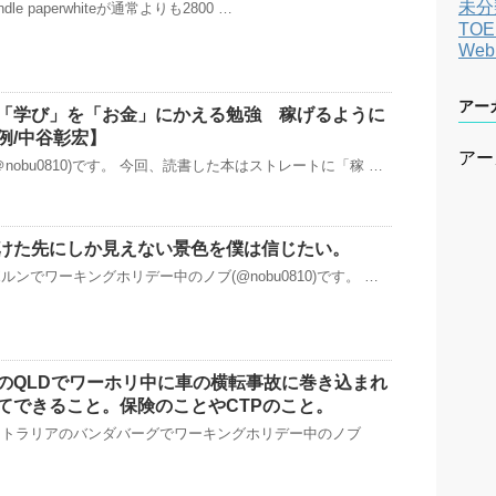
未分
indle paperwhiteが通常よりも2800 …
TOE
We
アー
「学び」を「お金」にかえる勉強 稼げるように
例/中谷彰宏】
アー
nobu0810)です。 今回、読書した本はストレートに「稼 …
けた先にしか見えない景色を僕は信じたい。
ンでワーキングホリデー中のノブ(@nobu0810)です。 …
のQLDでワーホリ中に車の横転事故に巻き込まれ
てできること。保険のことやCTPのこと。
ストラリアのバンダバーグでワーキングホリデー中のノブ