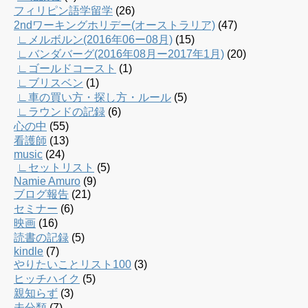
フィリピン語学留学
(26)
2ndワーキングホリデー(オーストラリア)
(47)
∟メルボルン(2016年06ー08月)
(15)
∟バンダバーグ(2016年08月ー2017年1月)
(20)
∟ゴールドコースト
(1)
∟ブリスベン
(1)
∟車の買い方・探し方・ルール
(5)
∟ラウンドの記録
(6)
心の中
(55)
看護師
(13)
music
(24)
∟セットリスト
(5)
Namie Amuro
(9)
ブログ報告
(21)
セミナー
(6)
映画
(16)
読書の記録
(5)
kindle
(7)
やりたいことリスト100
(3)
ヒッチハイク
(5)
親知らず
(3)
未分類
(7)