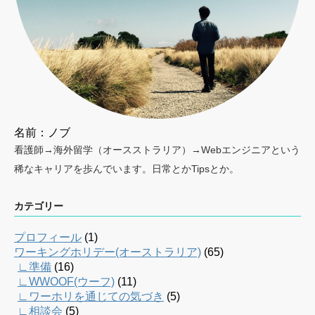
名前：ノブ
看護師→海外留学（オースストラリア）→Webエンジニアという
稀なキャリアを歩んでいます。日常とかTipsとか。
カテゴリー
プロフィール
(1)
ワーキングホリデー(オーストラリア)
(65)
∟準備
(16)
∟WWOOF(ウーフ)
(11)
∟ワーホリを通じての気づき
(5)
∟相談会
(5)