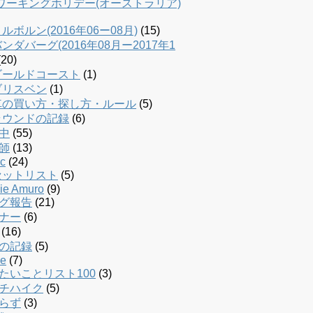
dワーキングホリデー(オーストラリア)
ルボルン(2016年06ー08月)
(15)
ンダバーグ(2016年08月ー2017年1
20)
ゴールドコースト
(1)
ブリスベン
(1)
車の買い方・探し方・ルール
(5)
ラウンドの記録
(6)
中
(55)
師
(13)
c
(24)
セットリスト
(5)
ie Amuro
(9)
グ報告
(21)
ナー
(6)
(16)
の記録
(5)
le
(7)
たいことリスト100
(3)
チハイク
(5)
らず
(3)