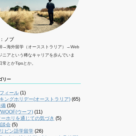
：ノブ
師→海外留学（オースストラリア）→Web
ジニアという稀なキャリアを歩んでいま
日常とかTipsとか。
ゴリー
フィール
(1)
キングホリデー(オーストラリア)
(65)
準備
(16)
WOOF(ウーフ)
(11)
ワーホリを通じての気づき
(5)
相談会
(5)
リピン語学留学
(26)