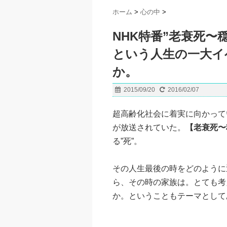
ホーム
>
心の中
>
NHK特番”老衰死〜
という人生の一大イ
か。
2015/09/20
2016/02/07
超高齢化社会に着実に向かって
が放送されていた。
【老衰死〜
る”死”。
その人生最後の時をどのように
ら、その時の家族は。とても考
か。ということもテーマとして