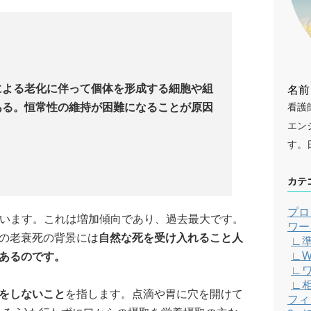
による老化に伴って個体を形成する細胞や組
名前
看護
ある。恒常性の維持が困難になることが原因
エン
す。
カテ
プロ
っています。これは増加傾向であり、過去最大です。
ワー
の老衰死の背景には
自然な死を受け入れること人
∟
∟W
あるのです。
∟
∟
をしないこと
を指します。点滴や胃に穴を開けて
フィ