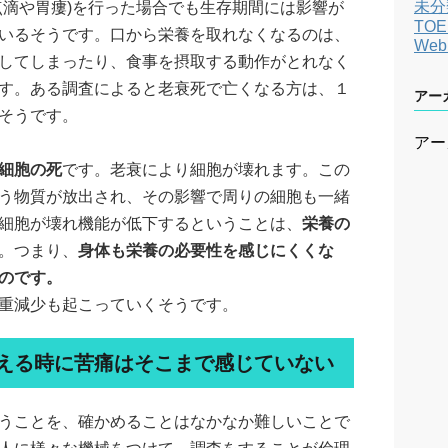
未分
点滴や胃瘻)を行った場合でも生存期間には影響が
TOE
いるそうです。口から栄養を取れなくなるのは、
We
してしまったり、食事を摂取する動作がとれなく
す。ある調査によると老衰死で亡くなる方は、１
アー
そうです。
アー
細胞の死
です。老衰により細胞が壊れます。この
う物質が放出され、その影響で周りの細胞も一緒
細胞が壊れ機能が低下するということは、
栄養の
。つまり、
身体も栄養の必要性を感じにくくな
のです。
重減少も起こっていくそうです。
える時に苦痛はそこまで感じていない
うことを、確かめることはなかなか難しいことで