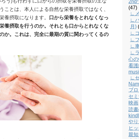
いろう)も行わずに口からの摂取を栄養摂取の主な
2n
(47)
うことは、本人による自然な栄養摂取ではなく、
∟メ
栄養摂取になります。
口から栄養をとれなくなっ
∟バ
栄養摂取を行うのか。それとも口からとれなくな
月)
(
∟
のか。これは、完全に最期の質に関わってくるの
∟
∟
∟
心の
看護
musi
∟
Nam
ブロ
セミ
映画
読書
kind
やり
ヒッ
親知