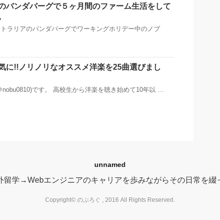
のバンダバーグで５ヶ月間のファーム生活をして
。
ストラリアのバンダバーグでワーキングホリデー中のノブ
気に!!ノリノリなオススメ洋楽を25曲選びまし
nobu0810)です。 高校生から洋楽を聴き始めて10年以 …
unnamed
外留学→Webエンジニアのキャリアを歩みながらその日常を綴
Copyright© のぶろぐ , 2016 All Rights Reserved.