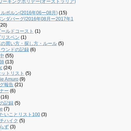
dワーキングホリデー(オーストラリア)
ルボルン(2016年06ー08月)
(15)
ンダバーグ(2016年08月ー2017年1
20)
ゴールドコースト
(1)
ブリスベン
(1)
車の買い方・探し方・ルール
(5)
ラウンドの記録
(6)
中
(55)
師
(13)
c
(24)
セットリスト
(5)
ie Amuro
(9)
グ報告
(21)
ナー
(6)
(16)
の記録
(5)
le
(7)
たいことリスト100
(3)
チハイク
(5)
らず
(3)