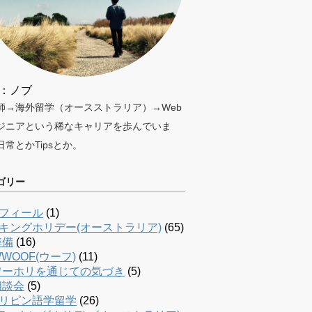
：ノブ
師→海外留学（オースストラリア）→Web
ジニアという稀なキャリアを歩んでいま
日常とかTipsとか。
ゴリー
フィール
(1)
キングホリデー(オーストラリア)
(65)
準備
(16)
WOOF(ウーフ)
(11)
ワーホリを通じての気づき
(5)
相談会
(5)
リピン語学留学
(26)