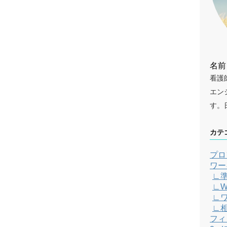
名前
看護
エン
す。
カテ
プロ
ワー
∟
∟W
∟
∟
フィ