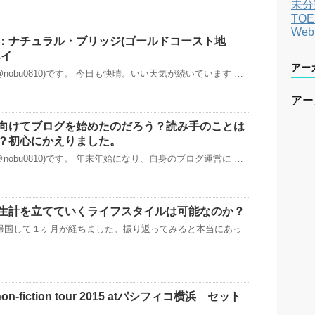
未分
TOE
We
：ナチュラル・ブリッジ(ゴールドコースト地
ベイ
アー
nobu0810)です。 今日も快晴。いい天気が続いています …
アー
向けてブログを始めたのだろう？読み手のことは
？初心にかえりました。
nobu0810)です。 年末年始になり、自身のブログ運営に …
生計を立てていくライフスタイルは可能なのか？
、帰国して１ヶ月が経ちました。振り返ってみると本当にあっ
non-fiction tour 2015 atパシフィコ横浜 セット