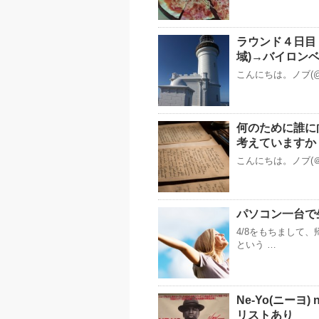
ラウンド４日目
域)→バイロン
こんにちは。ノブ(@
何のために誰に
考えていますか
こんにちは。ノブ(＠
パソコン一台で
4/8をもちまして
という …
Ne-Yo(ニーヨ) 
リストあり