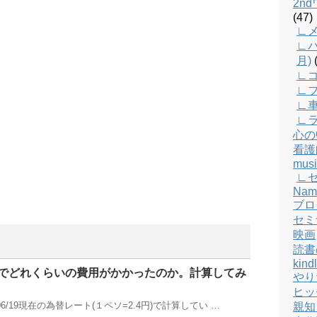
2n
(47)
∟メ
∟バ
月)
(
∟
∟
∟
∟
心の
看護
musi
∟
Nam
ブロ
セミ
映画
読書
kind
でどれくらいの費用がかかったのか。計算してみ
やり
ヒッ
06/19現在の為替レート(１ペソ=2.4円)で計算してい …
親知