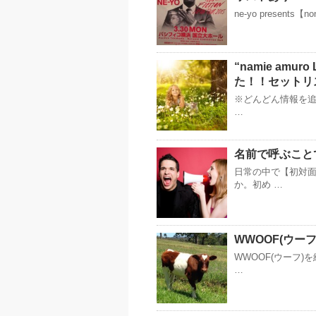
ne-yo presents【no
“namie amur
た！！セットリ
※どんどん情報を追
…
名前で呼ぶこと
日常の中で【初対
か。初め …
WWOOF(ウー
WWOOF(ウーフ
…