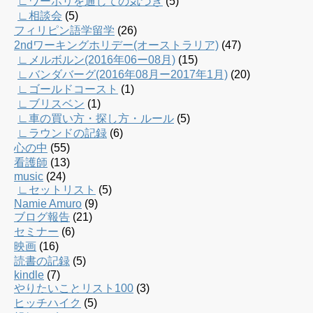
∟ワーホリを通じての気づき
(5)
∟相談会
(5)
フィリピン語学留学
(26)
2ndワーキングホリデー(オーストラリア)
(47)
∟メルボルン(2016年06ー08月)
(15)
∟バンダバーグ(2016年08月ー2017年1月)
(20)
∟ゴールドコースト
(1)
∟ブリスベン
(1)
∟車の買い方・探し方・ルール
(5)
∟ラウンドの記録
(6)
心の中
(55)
看護師
(13)
music
(24)
∟セットリスト
(5)
Namie Amuro
(9)
ブログ報告
(21)
セミナー
(6)
映画
(16)
読書の記録
(5)
kindle
(7)
やりたいことリスト100
(3)
ヒッチハイク
(5)