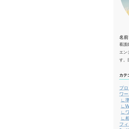
名前
看護
エン
す。
カテ
プロ
ワー
∟
∟W
∟
∟
フィ