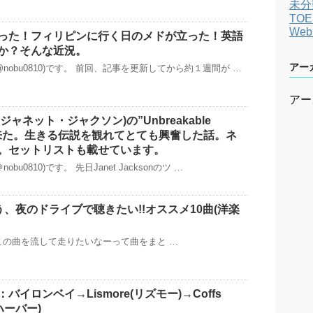
未分
TOE
We
った！フィリピンに行く日のメドが立った！英語
か？そんな近況。
アー
nobu0810)です。 前回、記事を更新してから約１週間が …
アー
son(ジャネット・ジャクソン)の”Unbreakable
って来た。生きる伝説を観れてとても興奮した話。ネ
。セットリストも載せています。
bu0810)です。 先日Janet Jacksonのツ …
う、夜のドライブで聴きたい!!オススメ10曲(洋楽
の曲を流して走りたいなーって曲をまと …
イロンベイ→Lismore(リズモー)→Coffs
スハーバー)