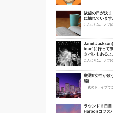
抜歯の日が決ま
に触れています
こんにちは。ノブ(@
Janet Jack
tour”に行
タバレもあるよ
こんにちは。ノブ(＠no
厳選!!女性が歌
編)
夜のドライブでこ
ラウンド６日目：バ
Harbor(コフ