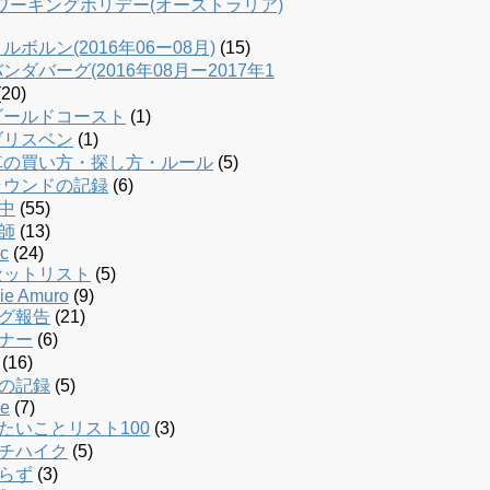
dワーキングホリデー(オーストラリア)
ルボルン(2016年06ー08月)
(15)
ンダバーグ(2016年08月ー2017年1
20)
ゴールドコースト
(1)
ブリスベン
(1)
車の買い方・探し方・ルール
(5)
ラウンドの記録
(6)
中
(55)
師
(13)
c
(24)
セットリスト
(5)
ie Amuro
(9)
グ報告
(21)
ナー
(6)
(16)
の記録
(5)
le
(7)
たいことリスト100
(3)
チハイク
(5)
らず
(3)