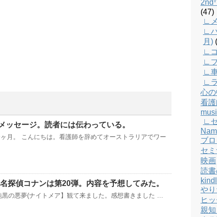
2n
(47)
∟メ
∟バ
月)
(
∟
∟
∟
∟
心の
看護
musi
∟
メッセージ。読者には伝わっている。
Nam
ヶ月。 こんにちは。看護師を辞めてオーストラリアでワー
ブロ
セミ
映画
読書
kind
画、名探偵コナンは第20弾。内容を予想してみた。
やり
追記 【純黒の悪夢(ナイトメア】観て来ました。感想書きました …
ヒッ
親知