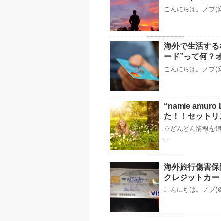
こんにちは。ノブ(@
海外で生活する
ード”って何？
こんにちは。ノブ(@
“namie amur
た！！セットリ
※どんどん情報を追
…
海外旅行傷害保
クレジットカー
こんにちは。ノブ(＠