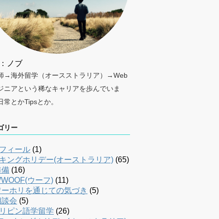
：ノブ
師→海外留学（オースストラリア）→Web
ジニアという稀なキャリアを歩んでいま
日常とかTipsとか。
ゴリー
フィール
(1)
キングホリデー(オーストラリア)
(65)
準備
(16)
WOOF(ウーフ)
(11)
ワーホリを通じての気づき
(5)
相談会
(5)
リピン語学留学
(26)