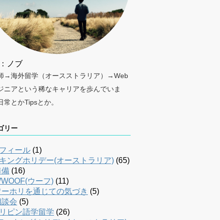
：ノブ
師→海外留学（オースストラリア）→Web
ジニアという稀なキャリアを歩んでいま
日常とかTipsとか。
ゴリー
フィール
(1)
キングホリデー(オーストラリア)
(65)
準備
(16)
WOOF(ウーフ)
(11)
ワーホリを通じての気づき
(5)
相談会
(5)
リピン語学留学
(26)