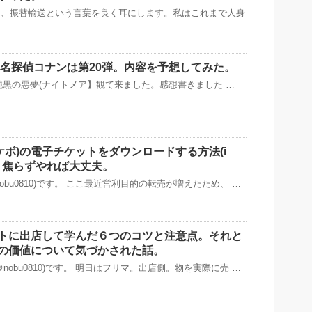
と、振替輸送という言葉を良く耳にします。私はこれまで人身
画、名探偵コナンは第20弾。内容を予想してみた。
追記 【純黒の悪夢(ナイトメア】観て来ました。感想書きました …
rd(チケボ)の電子チケットをダウンロードする方法(i
)。焦らずやれば大丈夫。
obu0810)です。 ここ最近営利目的の転売が増えたため、 …
トに出店して学んだ６つのコツと注意点。それと
の価値について気づかされた話。
nobu0810)です。 明日はフリマ。出店側。物を実際に売 …