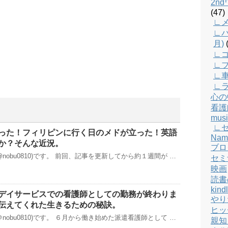
2n
(47)
∟メ
∟バ
月)
(
∟
∟
∟
∟
心の
看護
musi
∟
った！フィリピンに行く日のメドが立った！英語
Nam
か？そんな近況。
ブロ
nobu0810)です。 前回、記事を更新してから約１週間が …
セミ
映画
読書
kind
デイサービスでの看護師としての勤務が終わりま
やり
伝えてくれた生きるための秘訣。
ヒッ
nobu0810)です。 ６月から働き始めた派遣看護師として …
親知