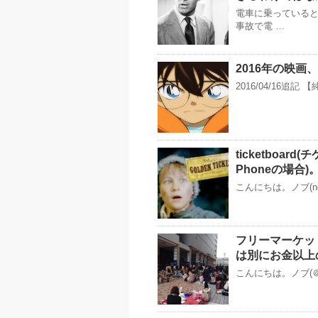
電車に乗っている
事故で電 …
2016年の映
2016/04/16
ticketboa
Phoneの場合
こんにちは。ノブ(n
フリーマーケッ
は別にお金以上
こんにちは。ノブ(＠