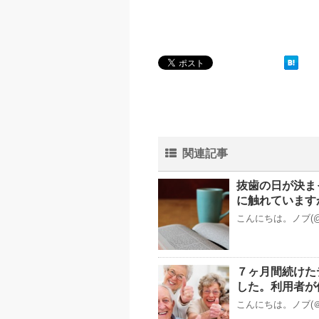
関連記事
抜歯の日が決ま
に触れています
こんにちは。ノブ(@
７ヶ月間続けた
した。利用者が
こんにちは。ノブ(＠