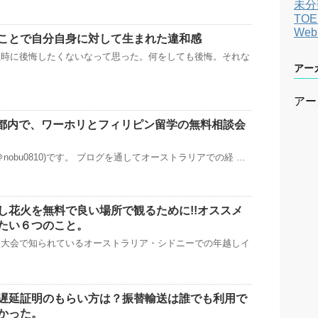
未分
TOE
We
ことで自分自身に対して生まれた違和感
ぬ時に後悔したくないなって思った。何をしても後悔。それな
アー
アー
)に都内で、ワーホリとフィリピン留学の無料相談会
nobu0810)です。 ブログを通してオーストラリアでの経 …
し花火を無料で良い場所で観るために!!オススメ
たい６つのこと。
火大会で知られているオーストラリア・シドニーでの年越しイ
遅延証明のもらい方は？振替輸送は誰でも利用で
かった。