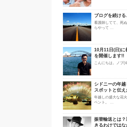
ブログを続ける
看護師してて、死
らやって …
10月11日(日
を開催します!!
こんにちは。ノブ(＠
シドニーの年越
スポットと伝え
年越しの盛大な花
ベント。 …
振替輸送とは？
きるわけではな