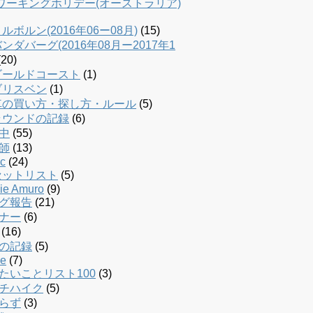
dワーキングホリデー(オーストラリア)
ルボルン(2016年06ー08月)
(15)
ンダバーグ(2016年08月ー2017年1
20)
ゴールドコースト
(1)
ブリスベン
(1)
車の買い方・探し方・ルール
(5)
ラウンドの記録
(6)
中
(55)
師
(13)
c
(24)
セットリスト
(5)
ie Amuro
(9)
グ報告
(21)
ナー
(6)
(16)
の記録
(5)
le
(7)
たいことリスト100
(3)
チハイク
(5)
らず
(3)