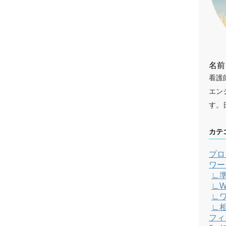
名前
看護
エン
す。
カテ
プロ
ワー
∟
∟W
∟
∟
フィ