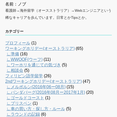
名前：ノブ
看護師→海外留学（オースストラリア）→Webエンジニアという
稀なキャリアを歩んでいます。日常とかTipsとか。
カテゴリー
プロフィール
(1)
ワーキングホリデー(オーストラリア)
(65)
∟準備
(16)
∟WWOOF(ウーフ)
(11)
∟ワーホリを通じての気づき
(5)
∟相談会
(5)
フィリピン語学留学
(26)
2ndワーキングホリデー(オーストラリア)
(47)
∟メルボルン(2016年06ー08月)
(15)
∟バンダバーグ(2016年08月ー2017年1月)
(20)
∟ゴールドコースト
(1)
∟ブリスベン
(1)
∟車の買い方・探し方・ルール
(5)
∟ラウンドの記録
(6)