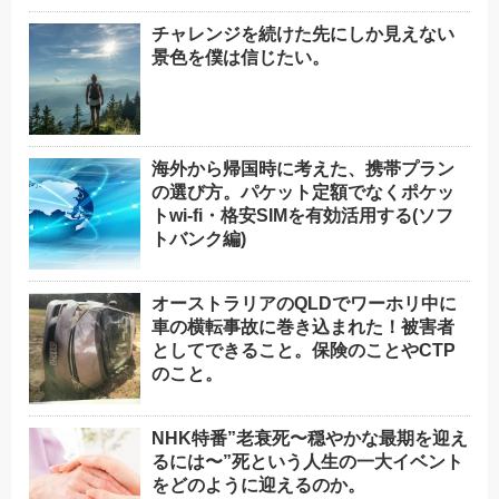
チャレンジを続けた先にしか見えない
景色を僕は信じたい。
海外から帰国時に考えた、携帯プラン
の選び方。パケット定額でなくポケッ
トwi-fi・格安SIMを有効活用する(ソフ
トバンク編)
オーストラリアのQLDでワーホリ中に
車の横転事故に巻き込まれた！被害者
としてできること。保険のことやCTP
のこと。
NHK特番”老衰死〜穏やかな最期を迎え
るには〜”死という人生の一大イベント
をどのように迎えるのか。