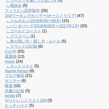
∟ワーホリを通じての気づき
(5)
∟相談会
(5)
フィリピン語学留学
(26)
2ndワーキングホリデー(オーストラリア)
(47)
∟メルボルン(2016年06ー08月)
(15)
∟バンダバーグ(2016年08月ー2017年1月)
(20)
∟ゴールドコースト
(1)
∟ブリスベン
(1)
∟車の買い方・探し方・ルール
(5)
∟ラウンドの記録
(6)
心の中
(55)
看護師
(13)
music
(24)
∟セットリスト
(5)
Namie Amuro
(9)
ブログ報告
(21)
セミナー
(6)
映画
(16)
読書の記録
(5)
kindle
(7)
やりたいことリスト100
(3)
ヒッチハイク
(5)