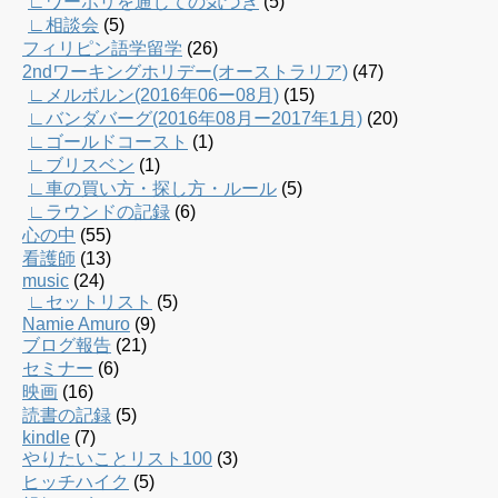
∟ワーホリを通じての気づき
(5)
∟相談会
(5)
フィリピン語学留学
(26)
2ndワーキングホリデー(オーストラリア)
(47)
∟メルボルン(2016年06ー08月)
(15)
∟バンダバーグ(2016年08月ー2017年1月)
(20)
∟ゴールドコースト
(1)
∟ブリスベン
(1)
∟車の買い方・探し方・ルール
(5)
∟ラウンドの記録
(6)
心の中
(55)
看護師
(13)
music
(24)
∟セットリスト
(5)
Namie Amuro
(9)
ブログ報告
(21)
セミナー
(6)
映画
(16)
読書の記録
(5)
kindle
(7)
やりたいことリスト100
(3)
ヒッチハイク
(5)