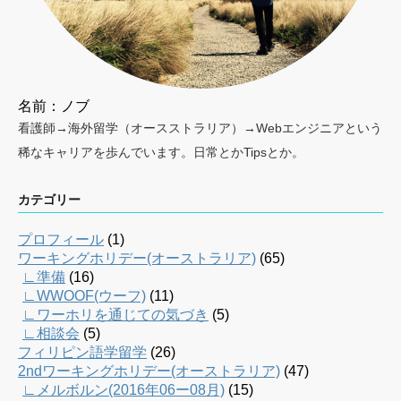
名前：ノブ
看護師→海外留学（オースストラリア）→Webエンジニアという
稀なキャリアを歩んでいます。日常とかTipsとか。
カテゴリー
プロフィール
(1)
ワーキングホリデー(オーストラリア)
(65)
∟準備
(16)
∟WWOOF(ウーフ)
(11)
∟ワーホリを通じての気づき
(5)
∟相談会
(5)
フィリピン語学留学
(26)
2ndワーキングホリデー(オーストラリア)
(47)
∟メルボルン(2016年06ー08月)
(15)