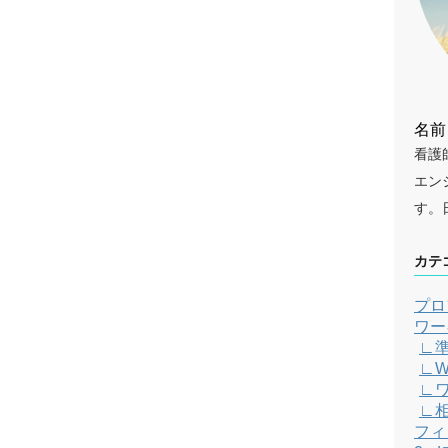
名前
看護
エン
す。
カテ
プロ
ワー
∟
∟W
∟
∟
フィ