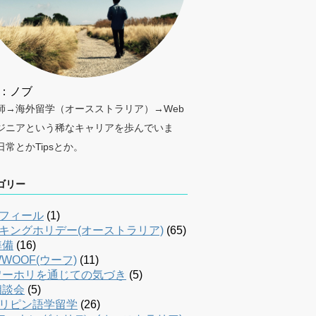
：ノブ
師→海外留学（オースストラリア）→Web
ジニアという稀なキャリアを歩んでいま
日常とかTipsとか。
ゴリー
フィール
(1)
キングホリデー(オーストラリア)
(65)
準備
(16)
WOOF(ウーフ)
(11)
ワーホリを通じての気づき
(5)
相談会
(5)
リピン語学留学
(26)