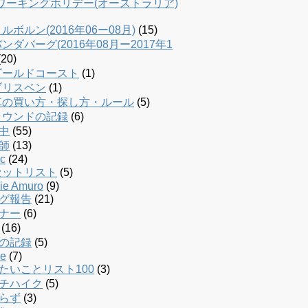
dワーキングホリデー(オーストラリア)
ルボルン(2016年06ー08月)
(15)
ンダバーグ(2016年08月ー2017年1
20)
ゴールドコースト
(1)
ブリスベン
(1)
車の買い方・探し方・ルール
(5)
ラウンドの記録
(6)
中
(55)
師
(13)
c
(24)
セットリスト
(5)
ie Amuro
(9)
グ報告
(21)
ナー
(6)
(16)
の記録
(5)
le
(7)
たいことリスト100
(3)
チハイク
(5)
らず
(3)