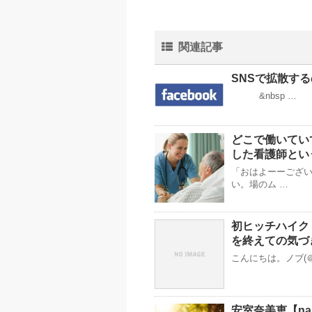
関連記事
SNSで拡散す
&nbsp …
どこで働いてい
した看護師とい
「おはよーーござい
い。場のム …
初ヒッチハイク
を終えての気づ
こんにちは。ノブ(＠
安室奈美恵【nami