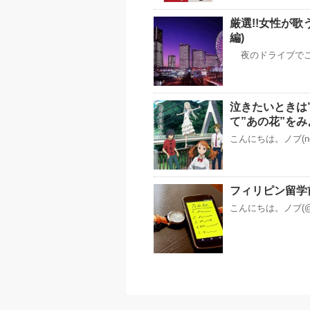
厳選!!女性が歌
編)
夜のドライブでこ
泣きたいときは
て”あの花”を
こんにちは。ノブ(n
フィリピン留学
こんにちは。ノブ(@