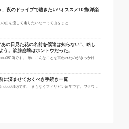
う、夜のドライブで聴きたい!!オススメ10曲(洋楽
の曲を流して走りたいなーって曲をまと …
”あの日見た花の名前を僕達は知らない”、略し
みよう。涙腺崩壊はホントウだった。
obu0810)です。 弟にこんなことを言われたのがきっかけ …
前に済ませておくべき手続き一覧
nobu0810)です。 まもなくフィリピン留学です。ワクワ …