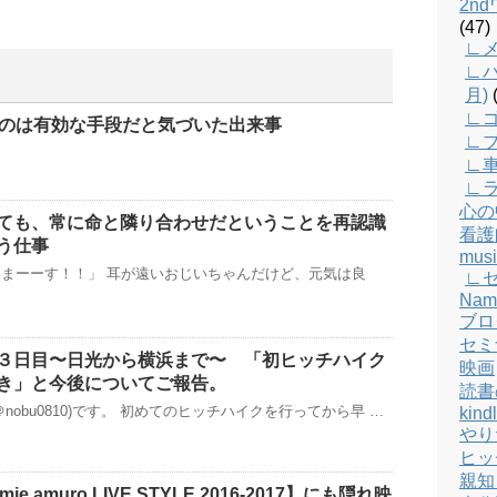
2n
(47)
∟メ
∟バ
月)
(
∟
るのは有効な手段だと気づいた出来事
∟
∟
∟
心の
ても、常に命と隣り合わせだということを再認識
看護
う仕事
musi
まーーす！！」 耳が遠いおじいちゃんだけど、元気は良
∟
Nam
ブロ
セミ
３日目〜日光から横浜まで〜 「初ヒッチハイク
映画
き」と今後についてご報告。
読書
nobu0810)です。 初めてのヒッチハイクを行ってから早 …
kind
やり
ヒッ
親知
e amuro LIVE STYLE 2016-2017】にも隠れ映