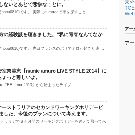
未分
しないとあとで悲惨なことに。
TOE
obu0810)です。 実際にgumtreeで車を探すこと …
We
アー
方の経験談を聴きました。“私に青春なんてなか
アー
nobu0810)です。 先日フランスのパリでテロが起こり連 …
奈美恵【namie amuro LIVE STYLE 2014】に
!ちょっと難しいよ。
ro FEEL tour 2013】から始まったライブ …
でオーストラリアのセカンドワーキングホリデービ
ました。今後のプランについて考えます。
ストラリアで８ヶ月間のワーキングホリデーを終えて帰って来