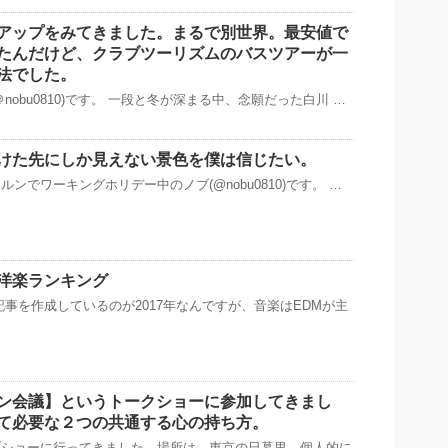
アップをみてきました。まるで別世界。最安値で
たんだけど、クラブツーリズムのバスツアーが一
法でした。
nobu0810)です。 一段と冬が深まる中、念願だった白川 …
けた先にしか見えない景色を僕は信じたい。
ンでワーキングホリデー中のノブ(@nobu0810)です。 …
洋楽ランキング
記事を作成しているのが2017年なんですが、音楽はEDMが主
ン会議】というトークショーに参加してきまし
て必要な２つの共通する心の持ち方。
ブショーに行ってきました。場所は、東京の日暮里。個人的に