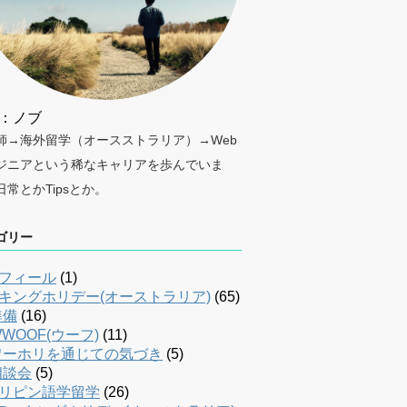
：ノブ
師→海外留学（オースストラリア）→Web
ジニアという稀なキャリアを歩んでいま
日常とかTipsとか。
ゴリー
フィール
(1)
キングホリデー(オーストラリア)
(65)
準備
(16)
WOOF(ウーフ)
(11)
ワーホリを通じての気づき
(5)
相談会
(5)
リピン語学留学
(26)