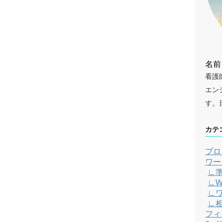
名前
看護
エン
す。
カテ
プロ
ワー
∟
∟W
∟
∟
フィ