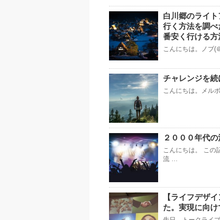
白川郷のライト
行く方法を調べ
番安く行ける方
こんにちは。ノブ(＠
チャレンジを続
こんにちは。メルボル
２０００年代の
こんにちは。 この
流 …
【ライフデザイ
た。実現に向け
先日、トークライ