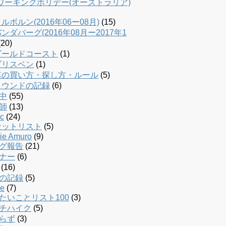
dワーキングホリデー(オーストラリア)
ルボルン(2016年06ー08月)
(15)
ンダバーグ(2016年08月ー2017年1
20)
ゴールドコースト
(1)
ブリスベン
(1)
車の買い方・探し方・ルール
(5)
ラウンドの記録
(6)
中
(55)
師
(13)
c
(24)
セットリスト
(5)
ie Amuro
(9)
グ報告
(21)
ナー
(6)
(16)
の記録
(5)
le
(7)
たいことリスト100
(3)
チハイク
(5)
らず
(3)