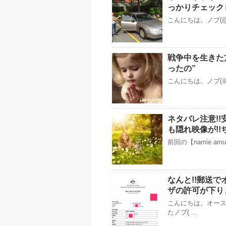
っかりチェック
こんにちは。ノブ(@n
戦争中を生きた
ったの”
こんにちは。ノブ(＠
ネタバレ注意!!安室
も隠れ映像が!
前回の【namie amu
なんと!!郵送
ザの許可が下り
こんにちは。オー
たノブ( …