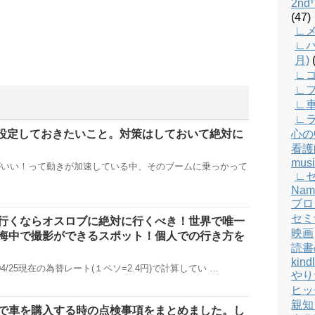
2n
(47)
∟メ
∟バ
月)
(
∟
∟
∟
∟
心の
対に設定しておきたいこと。対策はしておいて絶対に
看護
musi
がいい！って動きが加速している中、そのブームに乗っかって
∟
Nam
ブロ
セミ
行くならオスロブに絶対に行くべき！世界で唯一
映画
海中で撮影ができるスポット！個人での行き方を
読書
kind
04/25現在の為替レート(１ペソ=2.4円)で計算してい …
やり
ヒッ
親知
で車を購入する時の点検事項をまとめました。し