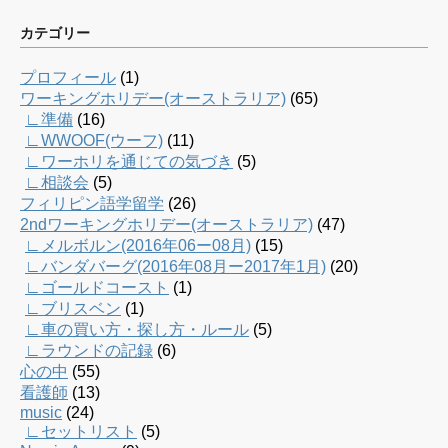
カテゴリー
プロフィール
(1)
ワーキングホリデー(オーストラリア)
(65)
∟準備
(16)
∟WWOOF(ウーフ)
(11)
∟ワーホリを通じての気づき
(5)
∟相談会
(5)
フィリピン語学留学
(26)
2ndワーキングホリデー(オーストラリア)
(47)
∟メルボルン(2016年06ー08月)
(15)
∟バンダバーグ(2016年08月ー2017年1月)
(20)
∟ゴールドコースト
(1)
∟ブリスベン
(1)
∟車の買い方・探し方・ルール
(5)
∟ラウンドの記録
(6)
心の中
(55)
看護師
(13)
music
(24)
∟セットリスト
(5)