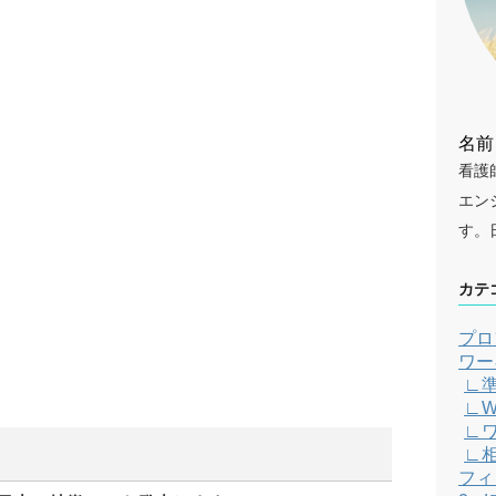
名前
看護
エン
す。
カテ
プロ
ワー
∟
∟W
∟
∟
フィ