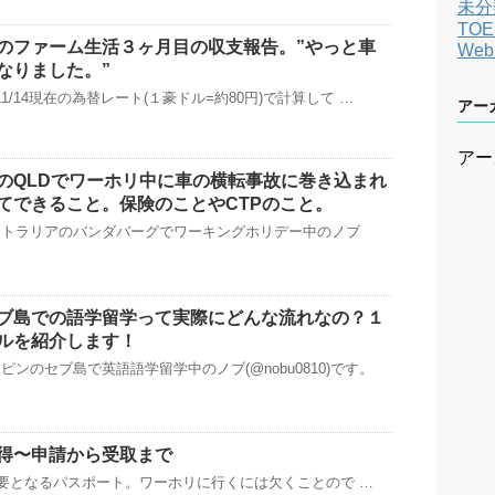
未分
TOE
のファーム生活３ヶ月目の収支報告。”やっと車
We
なりました。”
11/14現在の為替レート(１豪ドル=約80円)で計算して …
アー
アー
のQLDでワーホリ中に車の横転事故に巻き込まれ
てできること。保険のことやCTPのこと。
ストラリアのバンダバーグでワーキングホリデー中のノブ
ブ島での語学留学って実際にどんな流れなの？１
ルを紹介します！
ンのセブ島で英語語学留学中のノブ(@nobu0810)です。
得〜申請から受取まで
要となるパスポート。ワーホリに行くには欠くことので …