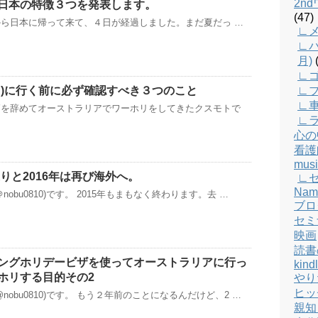
2n
日本の特徴３つを発表します。
(47)
aliaから日本に帰って来て、４日が経過しました。まだ夏だっ …
∟メ
∟バ
月)
(
∟
∟
ーフ)に行く前に必ず確認すべき３つのこと
∟
師を辞めてオーストラリアでワーホリをしてきたクスモトで
∟
心の
看護
musi
返りと2016年は再び海外へ。
∟
Nam
obu0810)です。 2015年もまもなく終わります。去 …
ブロ
セミ
映画
読書
ングホリデービザを使ってオーストラリアに行っ
kind
ホリする目的その2
やり
ヒッ
nobu0810)です。 もう２年前のことになるんだけど、2 …
親知