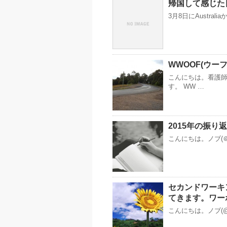
帰国して感じた
3月8日にAustr
WWOOF(ウ
こんにちは。看護
す。 WW …
2015年の振り
こんにちは。ノブ(＠n
セカンドワーキ
てきます。ワー
こんにちは。ノブ(@