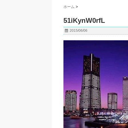
ホーム
>
51iKynW0rfL
2015/06/06