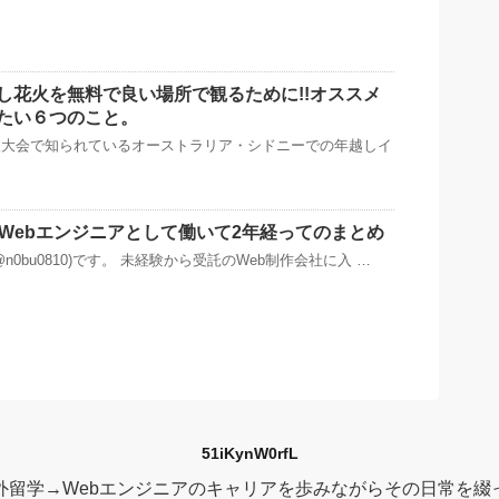
し花火を無料で良い場所で観るために!!オススメ
たい６つのこと。
火大会で知られているオーストラリア・シドニーでの年越しイ
でWebエンジニアとして働いて2年経ってのまとめ
n0bu0810)です。 未経験から受託のWeb制作会社に入 …
51iKynW0rfL
外留学→Webエンジニアのキャリアを歩みながらその日常を綴