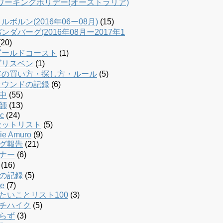
dワーキングホリデー(オーストラリア)
ルボルン(2016年06ー08月)
(15)
ンダバーグ(2016年08月ー2017年1
20)
ゴールドコースト
(1)
ブリスベン
(1)
車の買い方・探し方・ルール
(5)
ラウンドの記録
(6)
中
(55)
師
(13)
c
(24)
セットリスト
(5)
ie Amuro
(9)
グ報告
(21)
ナー
(6)
(16)
の記録
(5)
le
(7)
たいことリスト100
(3)
チハイク
(5)
らず
(3)