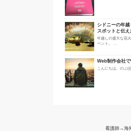
シドニーの年越
スポットと伝え
年越しの盛大な花
ベント。 …
Web制作会社
こんにちは。のぶ(@
看護師→海