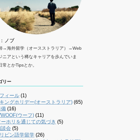
：ノブ
師→海外留学（オースストラリア）→Web
ジニアという稀なキャリアを歩んでいま
日常とかTipsとか。
ゴリー
フィール
(1)
キングホリデー(オーストラリア)
(65)
準備
(16)
WOOF(ウーフ)
(11)
ワーホリを通じての気づき
(5)
相談会
(5)
リピン語学留学
(26)