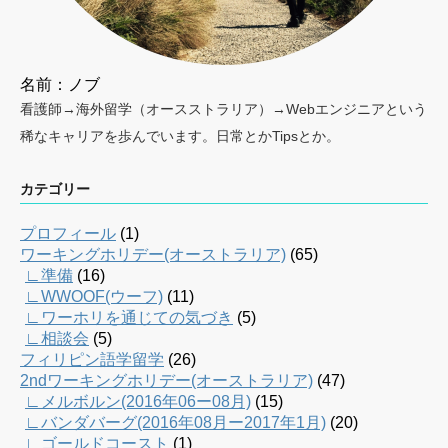
名前：ノブ
看護師→海外留学（オースストラリア）→Webエンジニアという
稀なキャリアを歩んでいます。日常とかTipsとか。
カテゴリー
プロフィール
(1)
ワーキングホリデー(オーストラリア)
(65)
∟準備
(16)
∟WWOOF(ウーフ)
(11)
∟ワーホリを通じての気づき
(5)
∟相談会
(5)
フィリピン語学留学
(26)
2ndワーキングホリデー(オーストラリア)
(47)
∟メルボルン(2016年06ー08月)
(15)
∟バンダバーグ(2016年08月ー2017年1月)
(20)
∟ゴールドコースト
(1)