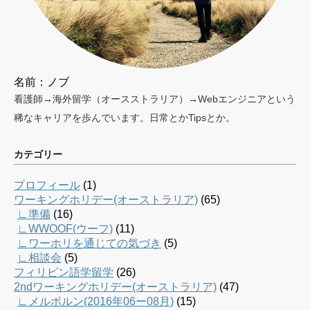
名前：ノブ
看護師→海外留学（オースストラリア）→Webエンジニアという
稀なキャリアを歩んでいます。日常とかTipsとか。
カテゴリー
プロフィール
(1)
ワーキングホリデー(オーストラリア)
(65)
∟準備
(16)
∟WWOOF(ウーフ)
(11)
∟ワーホリを通じての気づき
(5)
∟相談会
(5)
フィリピン語学留学
(26)
2ndワーキングホリデー(オーストラリア)
(47)
∟メルボルン(2016年06ー08月)
(15)