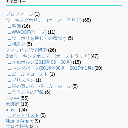
カテゴリー
プロフィール
(1)
ワーキングホリデー(オーストラリア)
(65)
∟準備
(16)
∟WWOOF(ウーフ)
(11)
∟ワーホリを通じての気づき
(5)
∟相談会
(5)
フィリピン語学留学
(26)
2ndワーキングホリデー(オーストラリア)
(47)
∟メルボルン(2016年06ー08月)
(15)
∟バンダバーグ(2016年08月ー2017年1月)
(20)
∟ゴールドコースト
(1)
∟ブリスベン
(1)
∟車の買い方・探し方・ルール
(5)
∟ラウンドの記録
(6)
心の中
(55)
看護師
(13)
music
(24)
∟セットリスト
(5)
Namie Amuro
(9)
ブログ報告
(21)