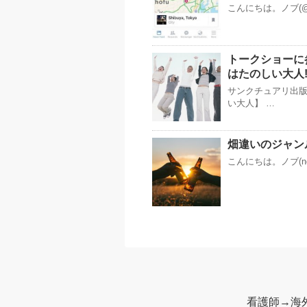
こんにちは。ノブ(@
トークショーに
はたのしい大人!
サンクチュアリ出
い大人】 …
畑違いのジャン
こんにちは。ノブ(n
看護師→海