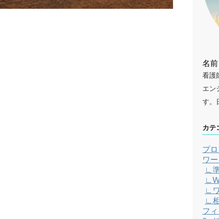
名前
看護
エン
す。
カテ
プロ
ワー
∟
∟W
∟
∟
フィ