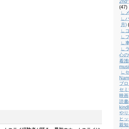
2n
(47)
∟メ
∟バ
月)
(
∟
∟
∟
∟
心の
看護
musi
∟
Nam
ブロ
セミ
映画
読書
kind
やり
ヒッ
親知