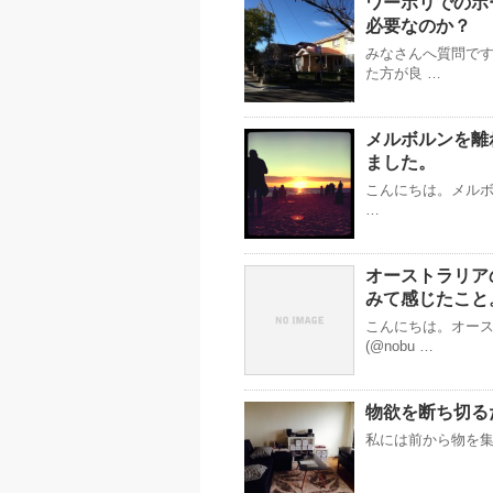
ワーホリでのホ
必要なのか？
みなさんへ質問で
た方が良 …
メルボルンを離
ました。
こんにちは。メルボル
…
オーストラリア
みて感じたこと
こんにちは。オー
(@nobu …
物欲を断ち切る
私には前から物を集