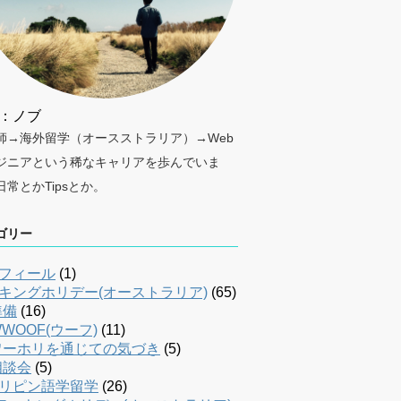
：ノブ
師→海外留学（オースストラリア）→Web
ジニアという稀なキャリアを歩んでいま
日常とかTipsとか。
ゴリー
フィール
(1)
キングホリデー(オーストラリア)
(65)
準備
(16)
WOOF(ウーフ)
(11)
ワーホリを通じての気づき
(5)
相談会
(5)
リピン語学留学
(26)