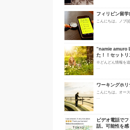
フィリピン留学
こんにちは。ノブ(@
“namie amur
た！！セットリ
※どんどん情報を追
…
ワーキングホリ
こんにちは。オースト
…
ビデオ電話でフ
話。可能性を感