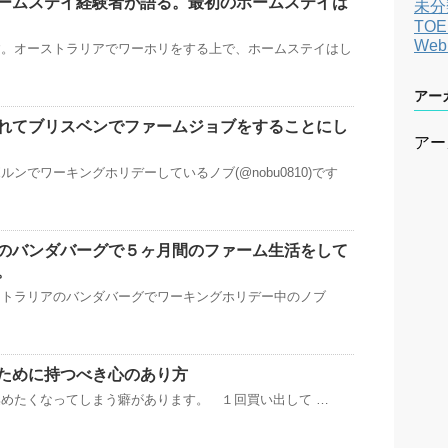
ームステイ経験者が語る。最初のホームステイは
未分
TOE
We
す。オーストラリアでワーホリをする上で、ホームステイはし
アー
れてブリスベンでファームジョブをすることにし
アー
ンでワーキングホリデーしているノブ(@nobu0810)です
のバンダバーグで５ヶ月間のファーム生活をして
。
ストラリアのバンダバーグでワーキングホリデー中のノブ
ために持つべき心のあり方
めたくなってしまう癖があります。 １回買い出して …