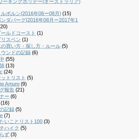
dワーキングホリデー(オーストラリア)
ルボルン(2016年06ー08月)
(15)
ンダバーグ(2016年08月ー2017年1
20)
ゴールドコースト
(1)
ブリスベン
(1)
車の買い方・探し方・ルール
(5)
ラウンドの記録
(6)
中
(55)
師
(13)
c
(24)
セットリスト
(5)
ie Amuro
(9)
グ報告
(21)
ナー
(6)
(16)
の記録
(5)
le
(7)
たいことリスト100
(3)
チハイク
(5)
らず
(3)