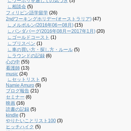
∟ワーホリを通じての気づき
(5)
∟相談会
(5)
フィリピン語学留学
(26)
2ndワーキングホリデー(オーストラリア)
(47)
∟メルボルン(2016年06ー08月)
(15)
∟バンダバーグ(2016年08月ー2017年1月)
(20)
∟ゴールドコースト
(1)
∟ブリスベン
(1)
∟車の買い方・探し方・ルール
(5)
∟ラウンドの記録
(6)
心の中
(55)
看護師
(13)
music
(24)
∟セットリスト
(5)
Namie Amuro
(9)
ブログ報告
(21)
セミナー
(6)
映画
(16)
読書の記録
(5)
kindle
(7)
やりたいことリスト100
(3)
ヒッチハイク
(5)