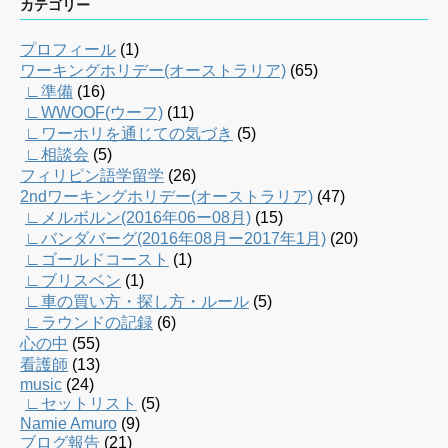
カテゴリー
プロフィール
(1)
ワーキングホリデー(オーストラリア)
(65)
∟準備
(16)
∟WWOOF(ウーフ)
(11)
∟ワーホリを通じての気づき
(5)
∟相談会
(5)
フィリピン語学留学
(26)
2ndワーキングホリデー(オーストラリア)
(47)
∟メルボルン(2016年06ー08月)
(15)
∟バンダバーグ(2016年08月ー2017年1月)
(20)
∟ゴールドコースト
(1)
∟ブリスベン
(1)
∟車の買い方・探し方・ルール
(5)
∟ラウンドの記録
(6)
心の中
(55)
看護師
(13)
music
(24)
∟セットリスト
(5)
Namie Amuro
(9)
ブログ報告
(21)