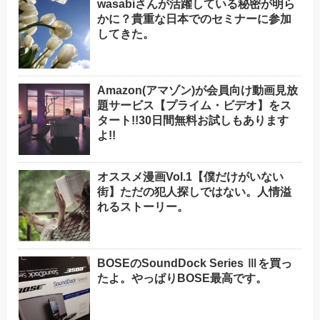
wasabiさんが活躍している秘密が明ら
かに？貴重な日本でのセミナーに参加
してきた。
Amazon(アマゾン)が会員向け動画見放
題サービス【プライム・ビデオ】をス
タート!!30日間無料お試しもあります
よ!!
オススメ漫画Vol.1【僕だけがいない
街】ただの犯人探しではない。人情溢
れるストーリー。
BOSEのSoundDock Series Ⅲを買っ
たよ。やっぱりBOSE最高です。