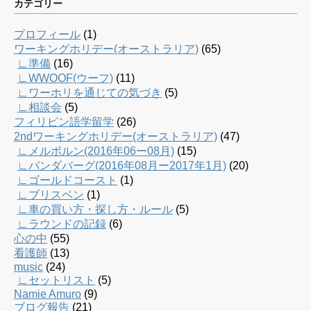
カテゴリー
プロフィール
(1)
ワーキングホリデー(オーストラリア)
(65)
∟準備
(16)
∟WWOOF(ウーフ)
(11)
∟ワーホリを通じての気づき
(5)
∟相談会
(5)
フィリピン語学留学
(26)
2ndワーキングホリデー(オーストラリア)
(47)
∟メルボルン(2016年06ー08月)
(15)
∟バンダバーグ(2016年08月ー2017年1月)
(20)
∟ゴールドコースト
(1)
∟ブリスベン
(1)
∟車の買い方・探し方・ルール
(5)
∟ラウンドの記録
(6)
心の中
(55)
看護師
(13)
music
(24)
∟セットリスト
(5)
Namie Amuro
(9)
ブログ報告
(21)