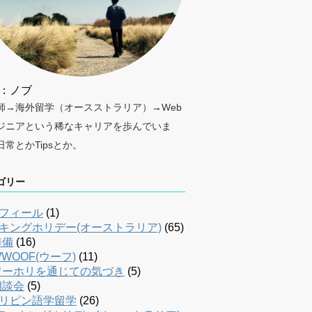
：ノブ
師→海外留学（オースストラリア）→Web
ジニアという稀なキャリアを歩んでいま
日常とかTipsとか。
ゴリー
フィール
(1)
キングホリデー(オーストラリア)
(65)
準備
(16)
WOOF(ウーフ)
(11)
ワーホリを通じての気づき
(5)
相談会
(5)
リピン語学留学
(26)