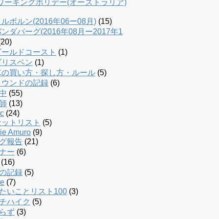
dワーキングホリデー(オーストラリア)
ルボルン(2016年06ー08月)
(15)
ンダバーグ(2016年08月ー2017年1
20)
ゴールドコースト
(1)
ブリスベン
(1)
車の買い方・探し方・ルール
(5)
ラウンドの記録
(6)
中
(55)
師
(13)
c
(24)
セットリスト
(5)
ie Amuro
(9)
グ報告
(21)
ナー
(6)
(16)
の記録
(5)
le
(7)
たいことリスト100
(3)
チハイク
(5)
らず
(3)