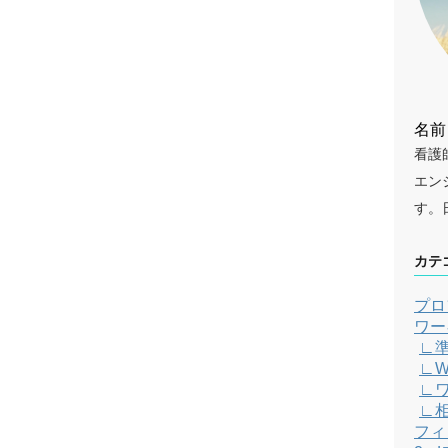
名前
看護
エン
す。
カテ
プロ
ワー
∟
∟W
∟
∟
フィ