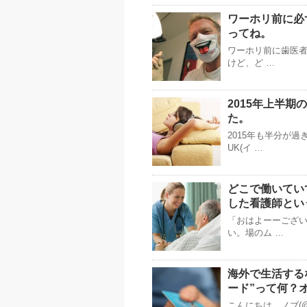
ワーホリ前に必
ってね。
ワーホリ前に歯医
けど、ど …
2015年上半期
た。
2015年も半分が
UK(イ …
どこで働いてい
した看護師とい
「おはよーーござい
い。場のム …
海外で生活する
ード”って何？
こんにちは。ノブ(@