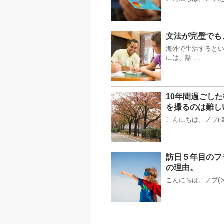
文法が完璧でも
海外で生活すると
には、話 …
10年間過ごし
を撮るのは難し
こんにちは。ノブ(＠
訪日５年目のフ
の理由。
こんにちは。ノブ(＠