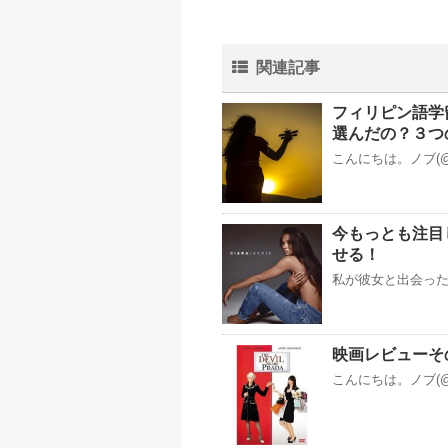
関連記事
フィリピン語学
選んだの？３つ
こんにちは。ノブ(@n
今もっとも注目し
せる！
私が彼女と出会った
映画レビューその5 
こんにちは。ノブ(@