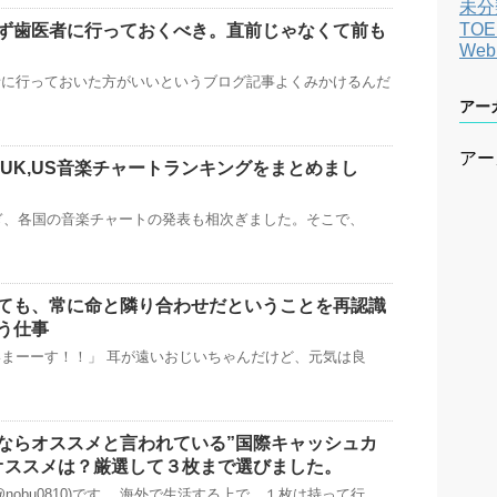
未分
TOE
ず歯医者に行っておくべき。直前じゃなくて前も
We
者に行っておいた方がいいというブログ記事よくみかけるんだ
アー
アー
のUK,US音楽チャートランキングをまとめまし
過ぎ、各国の音楽チャートの発表も相次ぎました。そこで、
ても、常に命と隣り合わせだということを再認識
う仕事
まーーす！！」 耳が遠いおじいちゃんだけど、元気は良
ならオススメと言われている”国際キャッシュカ
オススメは？厳選して３枚まで選びました。
nobu0810)です。 海外で生活する上で、１枚は持って行 …