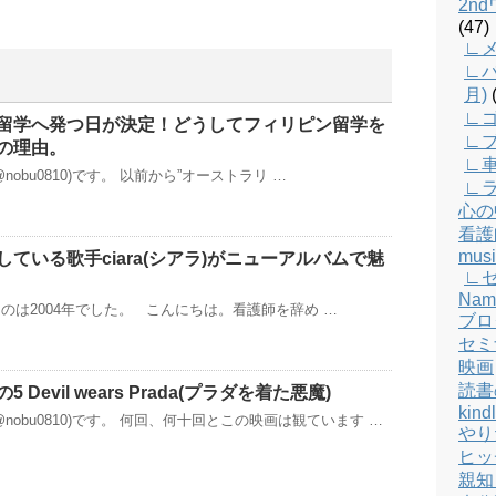
2n
(47)
∟メ
∟バ
月)
(
∟
留学へ発つ日が決定！どうしてフィリピン留学を
∟
の理由。
∟
obu0810)です。 以前から”オーストラリ …
∟
心の
看護
musi
ている歌手ciara(シアラ)がニューアルバムで魅
∟
Nam
のは2004年でした。 こんにちは。看護師を辞め …
ブロ
セミ
映画
読書
Devil wears Prada(プラダを着た悪魔)
kind
nobu0810)です。 何回、何十回とこの映画は観ています …
やり
ヒッ
親知