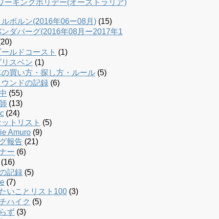
dワーキングホリデー(オーストラリア)
ルボルン(2016年06ー08月)
(15)
ンダバーグ(2016年08月ー2017年1
20)
ゴールドコースト
(1)
ブリスベン
(1)
車の買い方・探し方・ルール
(5)
ラウンドの記録
(6)
中
(55)
師
(13)
c
(24)
セットリスト
(5)
ie Amuro
(9)
グ報告
(21)
ナー
(6)
(16)
の記録
(5)
le
(7)
たいことリスト100
(3)
チハイク
(5)
らず
(3)