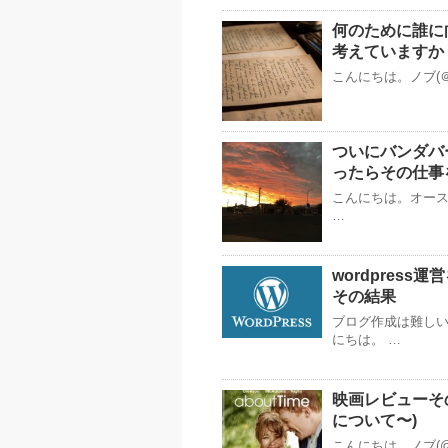
何のために誰に
考えていますか
こんにちは。ノブ(＠
ついにバンダバ
ったらその仕事
こんにちは。オースト
…
wordpres
その結果
ブログ作成は難しい
にちは。 …
映画レビューその
について〜)
こんにちは。ノブ(@