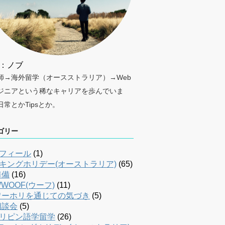
：ノブ
師→海外留学（オースストラリア）→Web
ジニアという稀なキャリアを歩んでいま
日常とかTipsとか。
ゴリー
フィール
(1)
キングホリデー(オーストラリア)
(65)
準備
(16)
WOOF(ウーフ)
(11)
ワーホリを通じての気づき
(5)
相談会
(5)
リピン語学留学
(26)