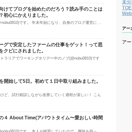
未分
TOE
向けてブログを始めたのだろう？読み手のことは
We
？初心にかえりました。
nobu0810)です。 年末年始になり、自身のブログ運営に …
アー
アー
ーグで安定したファームの仕事をゲット！って思
をクビにされました。
ラリアでワーキングホリデー中のノブ(@nobu0810)です
s運営を開始して5日。初めて１日中取り組みました。
けど、試行錯誤しながら改善していく過程が楽しい！ こん
４ About Time(アバウトタイム〜愛おしい時間
nobu0810)です。 友人が絶賛していたので、興味を持っ …