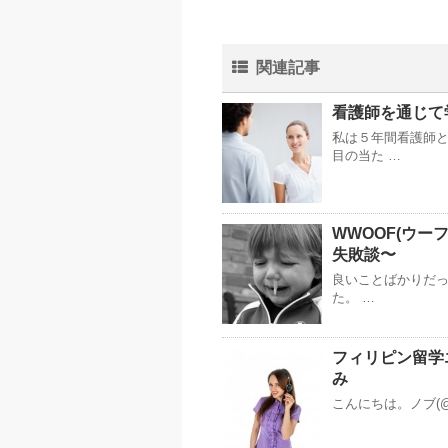
関連記事
看護師を通じて
私は５年間看護師
目の当た …
WWOOF(ウ
失敗談〜
良いことばかりだっ
た。 …
フィリピン留学
み
こんにちは。ノブ(@