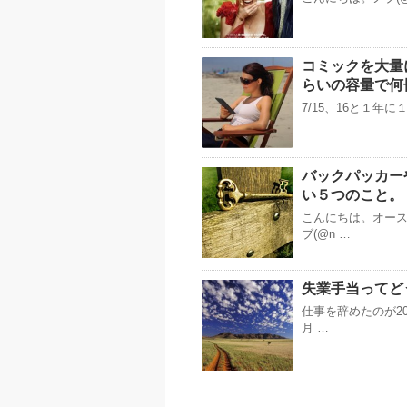
コミックを大量に保
らいの容量で何
7/15、16と１年に１度
バックパッカー
い５つのこと。
こんにちは。オー
ブ(@n …
失業手当ってど
仕事を辞めたのが2
月 …