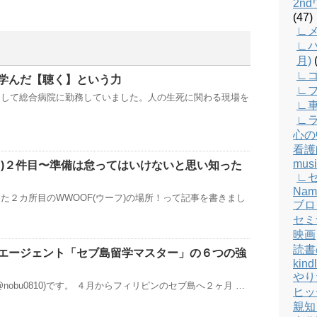
2n
(47)
∟メ
∟バ
月)
(
∟
学んだ【聴く】という力
∟
として総合病院に勤務していました。人の生死に関わる現場を
∟
∟
心の
看護
musi
ーフ)２件目〜準備は怠ってはいけないと思い知った
∟
Nam
た２カ所目のWWOOF(ウーフ)の場所！って記事を書きまし
ブロ
セミ
映画
読書
エージェント「セブ島留学マスター」の６つの強
kind
やり
nobu0810)です。 ４月からフィリピンのセブ島へ２ヶ月 …
ヒッ
親知