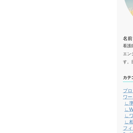
名前
看護
エン
す。
カテ
プロ
ワー
∟
∟W
∟
∟
フィ