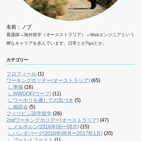
名前：ノブ
看護師→海外留学（オースストラリア）→Webエンジニアという
稀なキャリアを歩んでいます。日常とかTipsとか。
カテゴリー
プロフィール
(1)
ワーキングホリデー(オーストラリア)
(65)
∟準備
(16)
∟WWOOF(ウーフ)
(11)
∟ワーホリを通じての気づき
(5)
∟相談会
(5)
フィリピン語学留学
(26)
2ndワーキングホリデー(オーストラリア)
(47)
∟メルボルン(2016年06ー08月)
(15)
∟バンダバーグ(2016年08月ー2017年1月)
(20)
∟ゴールドコースト
(1)