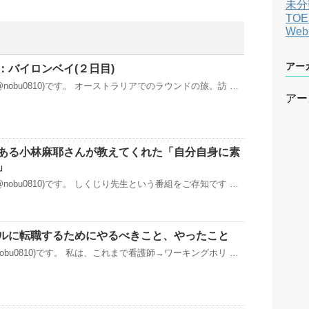
未分
TOE
We
アー
：バイロンベイ(２日目)
nobu0810)です。 オーストラリアでのラウンドの旅。訪 …
アー
ある小林麻耶さんが教えてくれた「自分自身に素
」
nobu0810)です。 しくじり先生という番組をご存知です …
ルに転職するためにやるべきこと、やったこと
obu0810)です。 私は、これまで看護師→ワーキングホリ …