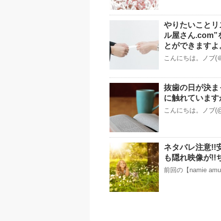
やりたいことリ
ル屋さん.co
とができますよ
こんにちは。ノブ(＠
抜歯の日が決ま
に触れています
こんにちは。ノブ(@
ネタバレ注意!!安室
も隠れ映像が!
前回の【namie amu