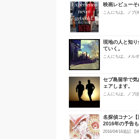
映画レビューその７
こんにちは。ノブ(＠
現地の人と知り
ていく。
こんにちは。メルボル
セブ島留学で気
ェアします。
こんにちは。ノブ(@
名探偵コナン【
2016年の予告も
2016/04/16