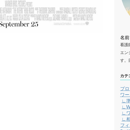
名前
看護
エン
す。
カテ
プロ
ワー
∟
∟W
∟
∟
フィ