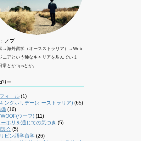
：ノブ
師→海外留学（オースストラリア）→Web
ジニアという稀なキャリアを歩んでいま
日常とかTipsとか。
ゴリー
フィール
(1)
キングホリデー(オーストラリア)
(65)
準備
(16)
WOOF(ウーフ)
(11)
ワーホリを通じての気づき
(5)
相談会
(5)
リピン語学留学
(26)