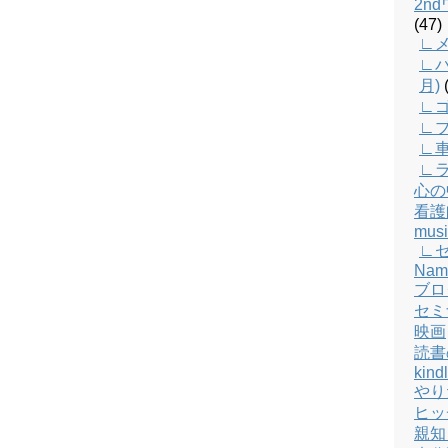
2n
(47)
∟メ
∟バ
月)
(
∟
∟
∟
∟
心の
看護
musi
∟
Nam
ブロ
セミ
映画
読書
kind
やり
ヒッ
親知