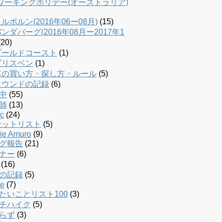
dワーキングホリデー(オーストラリア)
ルボルン(2016年06ー08月)
(15)
ンダバーグ(2016年08月ー2017年1
20)
ゴールドコースト
(1)
ブリスベン
(1)
車の買い方・探し方・ルール
(5)
ラウンドの記録
(6)
中
(55)
師
(13)
c
(24)
セットリスト
(5)
ie Amuro
(9)
グ報告
(21)
ナー
(6)
(16)
の記録
(5)
le
(7)
たいことリスト100
(3)
チハイク
(5)
らず
(3)