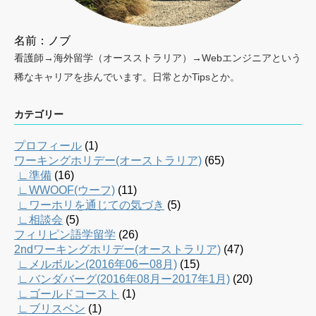
名前：ノブ
看護師→海外留学（オースストラリア）→Webエンジニアという
稀なキャリアを歩んでいます。日常とかTipsとか。
カテゴリー
プロフィール
(1)
ワーキングホリデー(オーストラリア)
(65)
∟準備
(16)
∟WWOOF(ウーフ)
(11)
∟ワーホリを通じての気づき
(5)
∟相談会
(5)
フィリピン語学留学
(26)
2ndワーキングホリデー(オーストラリア)
(47)
∟メルボルン(2016年06ー08月)
(15)
∟バンダバーグ(2016年08月ー2017年1月)
(20)
∟ゴールドコースト
(1)
∟ブリスベン
(1)