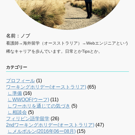
名前：ノブ
看護師→海外留学（オースストラリア）→Webエンジニアという
稀なキャリアを歩んでいます。日常とかTipsとか。
カテゴリー
プロフィール
(1)
ワーキングホリデー(オーストラリア)
(65)
∟準備
(16)
∟WWOOF(ウーフ)
(11)
∟ワーホリを通じての気づき
(5)
∟相談会
(5)
フィリピン語学留学
(26)
2ndワーキングホリデー(オーストラリア)
(47)
∟メルボルン(2016年06ー08月)
(15)